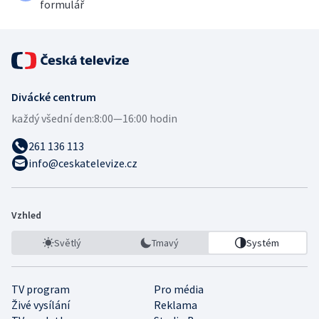
formulář
Divácké centrum
každý všední den:
8:00—16:00 hodin
261 136 113
info@ceskatelevize.cz
Vzhled
Světlý
Tmavý
Systém
TV program
Pro média
Živé vysílání
Reklama