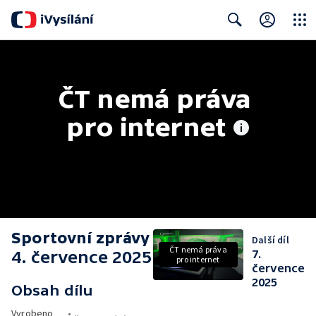
Close
Search
ČT nemá práva 
pro internet
Sportovní zprávy
Další díl
ČT nemá práva
4. července 2025
7.
pro internet
července
2025
Obsah dílu
Vyrobeno
•