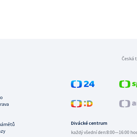
Česká t
no
trava
Divácké centrum
námětů
azy
každý všední den:
8:00—16:00 ho