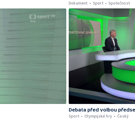
Dokument
Sport
Společnost
Debata před volbou předs
Sport
Olympijské hry
Český