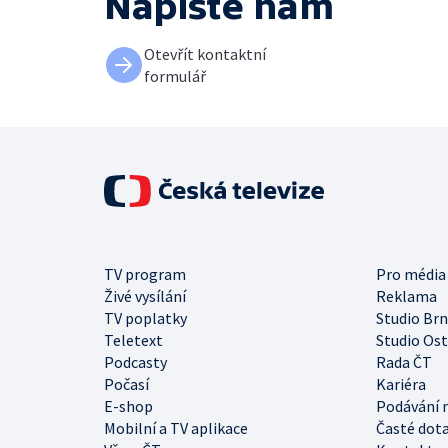
Napište nám
Otevřít kontaktní
formulář
TV program
Pro média
Živé vysílání
Reklama
TV poplatky
Studio Br
Teletext
Studio Os
Podcasty
Rada ČT
Počasí
Kariéra
E-shop
Podávání 
Mobilní a TV aplikace
Časté dot