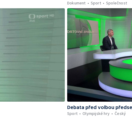
Dokument
Sport
Společnost
Debata před volbou předs
Sport
Olympijské hry
Český