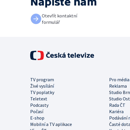
Napište nám
Otevřít kontaktní
formulář
TV program
Pro média
Živé vysílání
Reklama
TV poplatky
Studio Br
Teletext
Studio Os
Podcasty
Rada ČT
Počasí
Kariéra
E-shop
Podávání 
Mobilní a TV aplikace
Časté dot