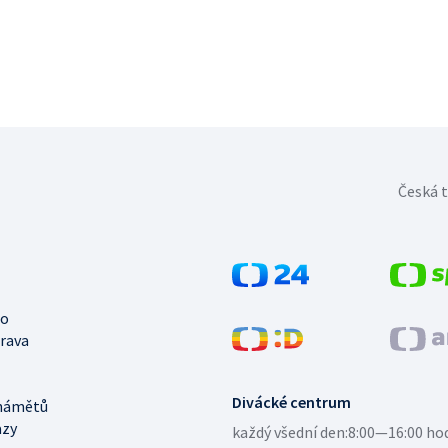
Česká t
no
trava
Divácké centrum
námětů
azy
každý všední den:
8:00—16:00 ho