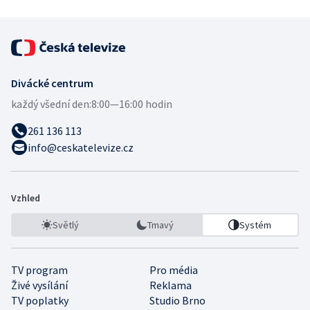
Divácké centrum
každý všední den:
8:00—16:00 hodin
261 136 113
info@ceskatelevize.cz
Vzhled
Světlý
Tmavý
Systém
TV program
Pro média
Živé vysílání
Reklama
TV poplatky
Studio Brno