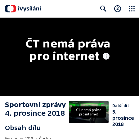
Close
Search
ČT nemá práva 
pro internet
Sportovní zprávy
Další díl
ČT nemá práva
4. prosince 2018
5.
pro internet
prosince
2018
Obsah dílu
Vyrobeno
2018
•
Česko