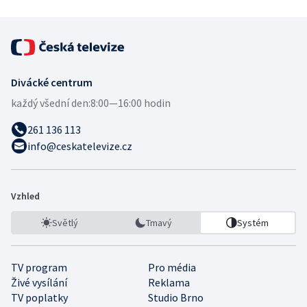
Divácké centrum
každý všední den:
8:00—16:00 hodin
261 136 113
info@ceskatelevize.cz
Vzhled
Světlý
Tmavý
Systém
TV program
Pro média
Živé vysílání
Reklama
TV poplatky
Studio Brno