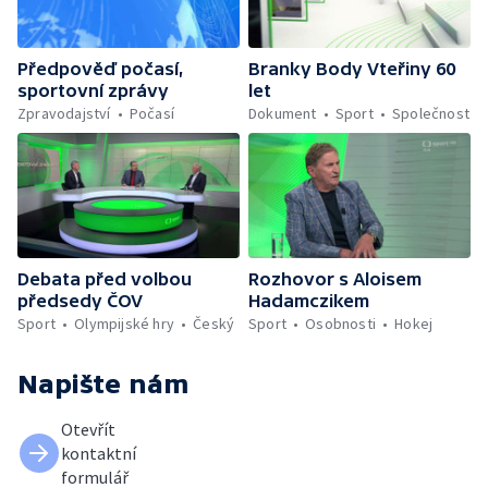
Předpověď počasí,
Branky Body Vteřiny 60
sportovní zprávy
let
Zpravodajství
Počasí
Dokument
Sport
Společnost
Debata před volbou
Rozhovor s Aloisem
předsedy ČOV
Hadamczikem
Sport
Olympijské hry
Český
Sport
Osobnosti
Hokej
Napište nám
Otevřít
kontaktní
formulář