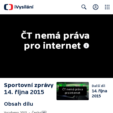
Close
Search
ČT nemá práva 
pro internet
Sportovní zprávy
Další díl
ČT nemá práva
14. října 2015
14. října
pro internet
2015
Obsah dílu
Vyrobeno
2015
•
Česko