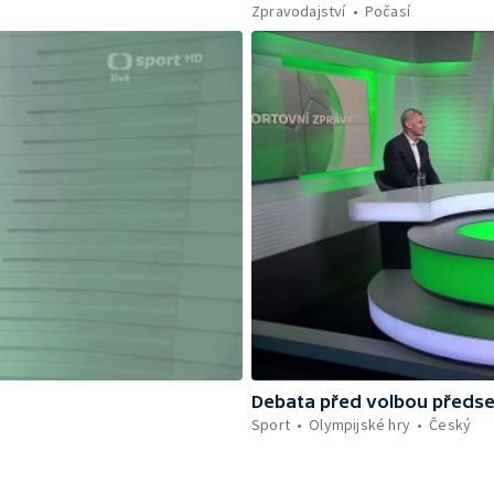
Zpravodajství
Počasí
Debata před volbou předs
Sport
Olympijské hry
Český