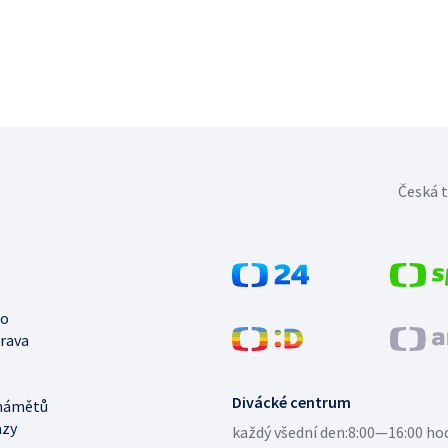
Česká t
no
trava
Divácké centrum
námětů
azy
každý všední den:
8:00—16:00 ho