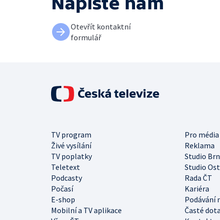
Napište nám
Otevřít kontaktní
formulář
TV program
Pro média
Živé vysílání
Reklama
TV poplatky
Studio Br
Teletext
Studio Os
Podcasty
Rada ČT
Počasí
Kariéra
E-shop
Podávání 
Mobilní a TV aplikace
Časté dot