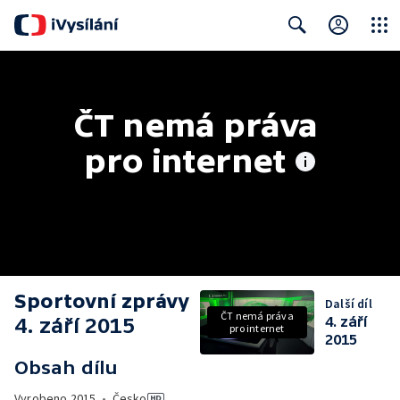
Close
Search
ČT nemá práva 
pro internet
Sportovní zprávy
Další díl
ČT nemá práva
4. září 2015
4. září
pro internet
2015
Obsah dílu
Vyrobeno
2015
•
Česko