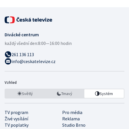
Divácké centrum
každý všední den:
8:00—16:00 hodin
261 136 113
info@ceskatelevize.cz
Vzhled
Světlý
Tmavý
Systém
TV program
Pro média
Živé vysílání
Reklama
TV poplatky
Studio Brno