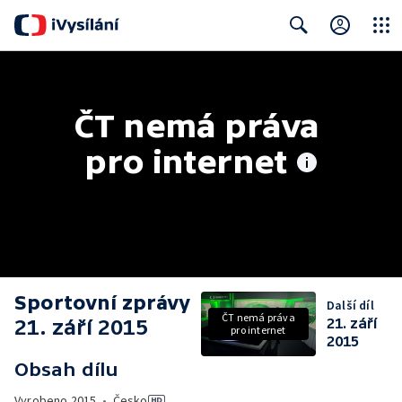
Close
Search
ČT nemá práva 
pro internet
Sportovní zprávy
Další díl
ČT nemá práva
21. září 2015
21. září
pro internet
2015
Obsah dílu
Vyrobeno
2015
•
Česko