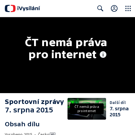
Close
Search
ČT nemá práva 
pro internet
Sportovní zprávy
Další díl
ČT nemá práva
7. srpna 2015
7. srpna
pro internet
2015
Obsah dílu
Vyrobeno
2015
•
Česko