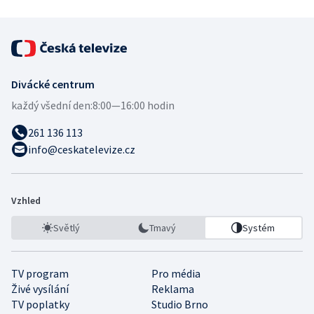
Divácké centrum
každý všední den:
8:00—16:00 hodin
261 136 113
info@ceskatelevize.cz
Vzhled
Světlý
Tmavý
Systém
TV program
Pro média
Živé vysílání
Reklama
TV poplatky
Studio Brno