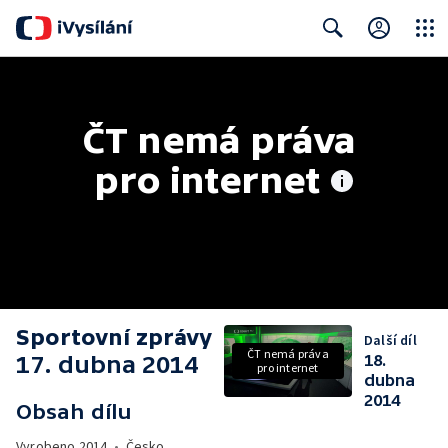
Close
Search
ČT nemá práva 
pro internet
Sportovní zprávy
Další díl
ČT nemá práva
17. dubna 2014
18.
pro internet
dubna
2014
Obsah dílu
Vyrobeno
2014
•
Česko