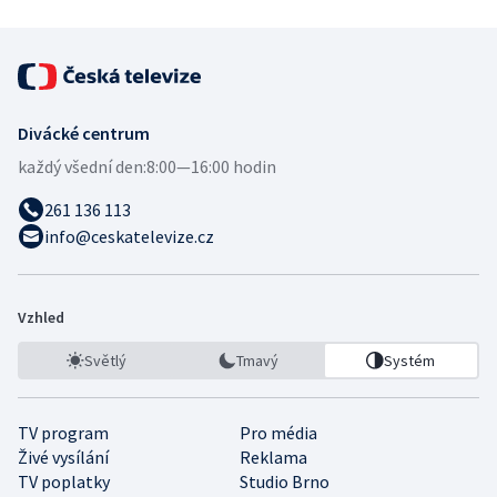
Divácké centrum
každý všední den:
8:00—16:00 hodin
261 136 113
info@ceskatelevize.cz
Vzhled
Světlý
Tmavý
Systém
TV program
Pro média
Živé vysílání
Reklama
TV poplatky
Studio Brno