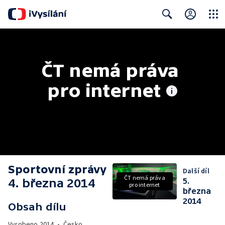
Close
Search
ČT nemá práva 
pro internet
Sportovní zprávy
Další díl
ČT nemá práva
4. března 2014
5.
pro internet
března
2014
Obsah dílu
Vyrobeno
2014
•
Česko