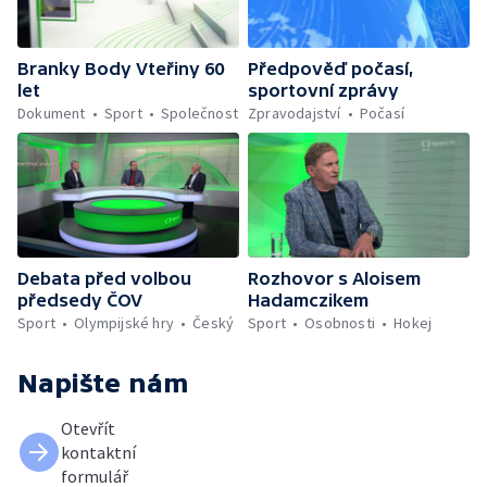
Branky Body Vteřiny 60
Předpověď počasí,
let
sportovní zprávy
Dokument
Sport
Společnost
Zpravodajství
Počasí
Debata před volbou
Rozhovor s Aloisem
předsedy ČOV
Hadamczikem
Sport
Olympijské hry
Český
Sport
Osobnosti
Hokej
Napište nám
Otevřít
kontaktní
formulář