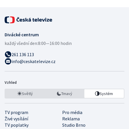
Divácké centrum
každý všední den:
8:00—16:00 hodin
261 136 113
info@ceskatelevize.cz
Vzhled
Světlý
Tmavý
Systém
TV program
Pro média
Živé vysílání
Reklama
TV poplatky
Studio Brno