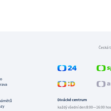
Česká t
no
trava
Divácké centrum
námětů
azy
každý všední den:
8:00—16:00 ho