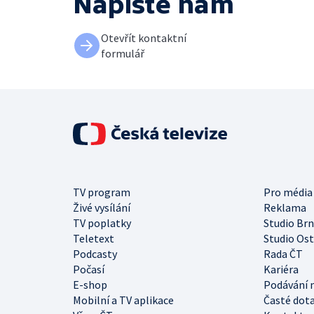
Napište nám
Otevřít kontaktní
formulář
TV program
Pro média
Živé vysílání
Reklama
TV poplatky
Studio Br
Teletext
Studio Os
Podcasty
Rada ČT
Počasí
Kariéra
E-shop
Podávání 
Mobilní a TV aplikace
Časté dot