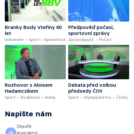
Branky Body Vteřiny 60
Předpověď počasí,
let
sportovní zprávy
Dokument
Sport
Společnost
Zpravodajství
Počasí
Rozhovor s Aloisem
Debata před volbou
Hadamczikem
předsedy ČOV
Sport
Osobnosti
Hokej
Sport
Olympijské hry
Český
Napište nám
Otevřít
kontaktní