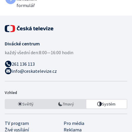
formulář
Divácké centrum
každý všední den:
8:00—16:00 hodin
261 136 113
info@ceskatelevize.cz
Vzhled
Světlý
Tmavý
Systém
TV program
Pro média
Živé vysílání
Reklama