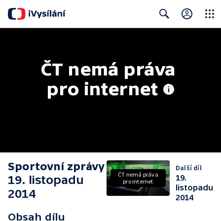
Close
Search
ČT nemá práva 
pro internet
Sportovní zprávy
Další díl
ČT nemá práva
19. listopadu
19.
pro internet
listopadu
2014
2014
Obsah dílu