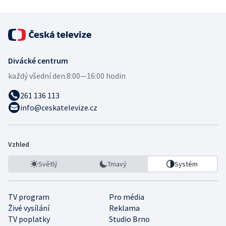
Divácké centrum
každý všední den:
8:00—16:00 hodin
261 136 113
info@ceskatelevize.cz
Vzhled
Světlý
Tmavý
Systém
TV program
Pro média
Živé vysílání
Reklama
TV poplatky
Studio Brno