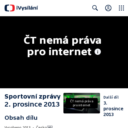
Close
Search
ČT nemá práva 
pro internet
Sportovní zprávy
Další díl
ČT nemá práva
2. prosince 2013
3.
pro internet
prosince
2013
Obsah dílu
Vyrobeno
2013
•
Česko