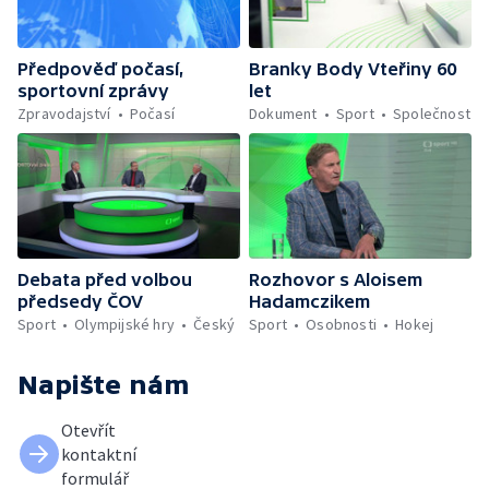
Předpověď počasí,
Branky Body Vteřiny 60
sportovní zprávy
let
Zpravodajství
Počasí
Dokument
Sport
Společnost
Debata před volbou
Rozhovor s Aloisem
předsedy ČOV
Hadamczikem
Sport
Olympijské hry
Český
Sport
Osobnosti
Hokej
Napište nám
Otevřít
kontaktní
formulář