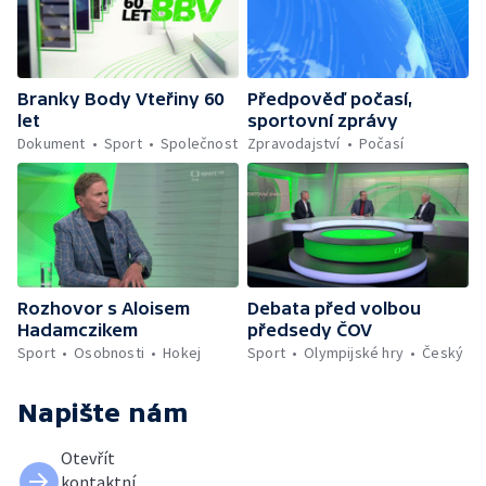
Branky Body Vteřiny 60
Předpověď počasí,
let
sportovní zprávy
Dokument
Sport
Společnost
Zpravodajství
Počasí
Rozhovor s Aloisem
Debata před volbou
Hadamczikem
předsedy ČOV
Sport
Osobnosti
Hokej
Sport
Olympijské hry
Český
Napište nám
Otevřít
kontaktní