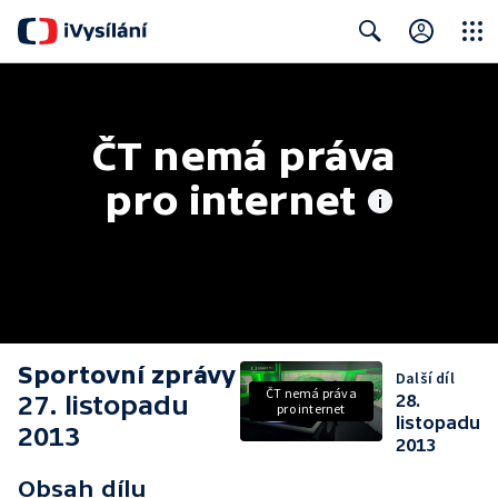
Close
Search
ČT nemá práva 
pro internet
Sportovní zprávy
Další díl
ČT nemá práva
27. listopadu
28.
pro internet
listopadu
2013
2013
Obsah dílu