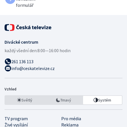
formulář
Divácké centrum
každý všední den:
8:00—16:00 hodin
261 136 113
info@ceskatelevize.cz
Vzhled
Světlý
Tmavý
Systém
TV program
Pro média
Živé vysílání
Reklama