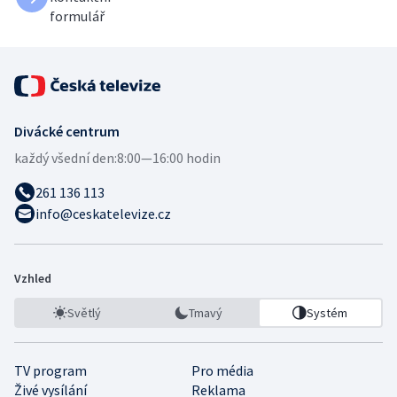
formulář
Divácké centrum
každý všední den:
8:00—16:00 hodin
261 136 113
info@ceskatelevize.cz
Vzhled
Světlý
Tmavý
Systém
TV program
Pro média
Živé vysílání
Reklama