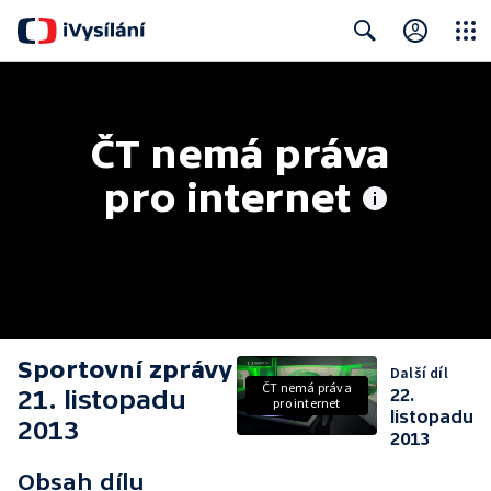
Close
Search
ČT nemá práva 
pro internet
Sportovní zprávy
Další díl
ČT nemá práva
21. listopadu
22.
pro internet
listopadu
2013
2013
Obsah dílu