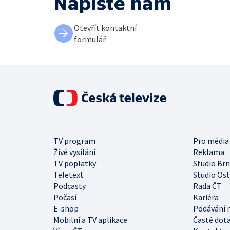
Napište nám
Otevřít kontaktní
formulář
TV program
Pro média
Živé vysílání
Reklama
TV poplatky
Studio Br
Teletext
Studio Os
Podcasty
Rada ČT
Počasí
Kariéra
E-shop
Podávání 
Mobilní a TV aplikace
Časté dot