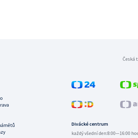
Česká t
no
trava
Divácké centrum
námětů
azy
každý všední den:
8:00—16:00 ho