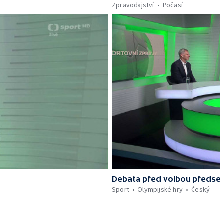
Zpravodajství
Počasí
Debata před volbou předs
Sport
Olympijské hry
Český