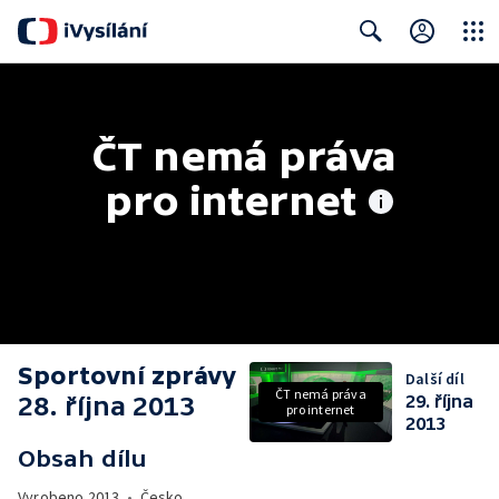
Close
Search
ČT nemá práva 
pro internet
Sportovní zprávy
Další díl
ČT nemá práva
28. října 2013
29. října
pro internet
2013
Obsah dílu
Vyrobeno
2013
•
Česko