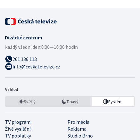
Divácké centrum
každý všední den:
8:00—16:00 hodin
261 136 113
info@ceskatelevize.cz
Vzhled
Světlý
Tmavý
Systém
TV program
Pro média
Živé vysílání
Reklama
TV poplatky
Studio Brno