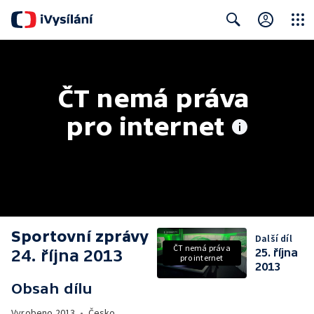
Close
Search
ČT nemá práva 
pro internet
Sportovní zprávy
Další díl
ČT nemá práva
24. října 2013
25. října
pro internet
2013
Obsah dílu
Vyrobeno
2013
•
Česko