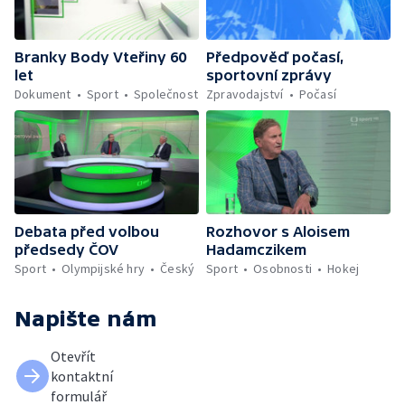
Branky Body Vteřiny 60
Předpověď počasí,
let
sportovní zprávy
Dokument
Sport
Společnost
Zpravodajství
Počasí
Debata před volbou
Rozhovor s Aloisem
předsedy ČOV
Hadamczikem
Sport
Olympijské hry
Český
Sport
Osobnosti
Hokej
Napište nám
Otevřít
kontaktní
formulář