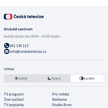
Divácké centrum
každý všední den:
8:00—16:00 hodin
261 136 113
info@ceskatelevize.cz
Vzhled
Světlý
Tmavý
Systém
TV program
Pro média
Živé vysílání
Reklama
TV poplatky
Studio Brno