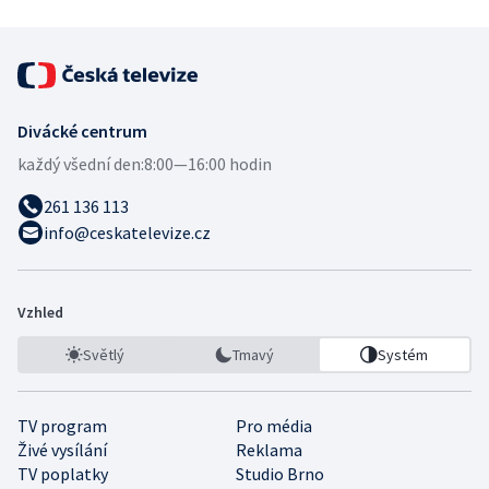
Divácké centrum
každý všední den:
8:00—16:00 hodin
261 136 113
info@ceskatelevize.cz
Vzhled
Světlý
Tmavý
Systém
TV program
Pro média
Živé vysílání
Reklama
TV poplatky
Studio Brno