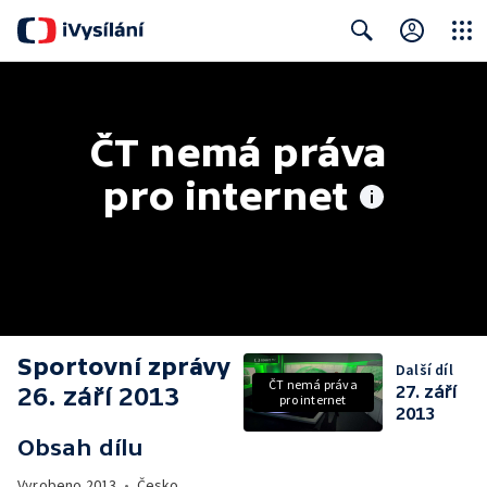
Close
Search
ČT nemá práva 
pro internet
Sportovní zprávy
Další díl
ČT nemá práva
26. září 2013
27. září
pro internet
2013
Obsah dílu
Vyrobeno
2013
•
Česko