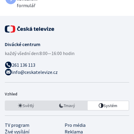
formulář
Divácké centrum
každý všední den:
8:00—16:00 hodin
261 136 113
info@ceskatelevize.cz
Vzhled
Světlý
Tmavý
Systém
TV program
Pro média
Živé vysílání
Reklama