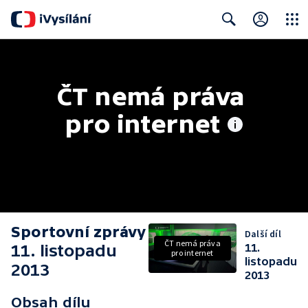
Close
Search
ČT nemá práva 
pro internet
Sportovní zprávy
Další díl
ČT nemá práva
11. listopadu
11.
pro internet
listopadu
2013
2013
Obsah dílu