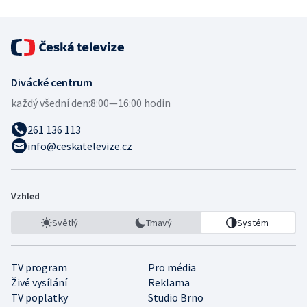
Divácké centrum
každý všední den:
8:00—16:00 hodin
261 136 113
info@ceskatelevize.cz
Vzhled
Světlý
Tmavý
Systém
TV program
Pro média
Živé vysílání
Reklama
TV poplatky
Studio Brno