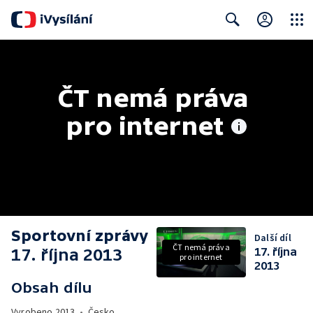
Close
Search
ČT nemá práva 
pro internet
Sportovní zprávy
Další díl
ČT nemá práva
17. října 2013
17. října
pro internet
2013
Obsah dílu
Vyrobeno
2013
•
Česko