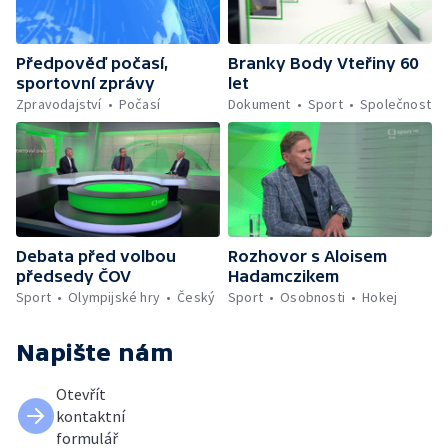
Předpověď počasí,
Branky Body Vteřiny 60
sportovní zprávy
let
Zpravodajství
Počasí
Dokument
Sport
Společnost
Debata před volbou
Rozhovor s Aloisem
předsedy ČOV
Hadamczikem
Sport
Olympijské hry
Český
Sport
Osobnosti
Hokej
Napište nám
Otevřít
kontaktní
formulář