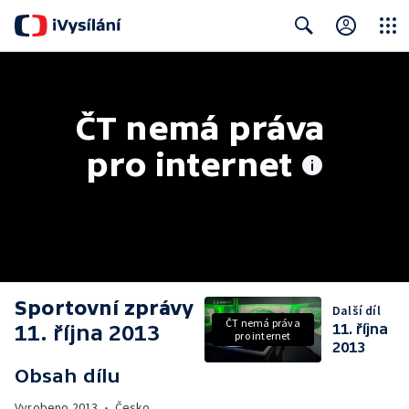
Close
Search
ČT nemá práva 
pro internet
Sportovní zprávy
Další díl
ČT nemá práva
11. října 2013
11. října
pro internet
2013
Obsah dílu
Vyrobeno
2013
•
Česko