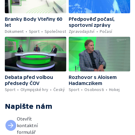
Branky Body Vteřiny 60
Předpověď počasí,
let
sportovní zprávy
Dokument
Sport
Společnost
Zpravodajství
Počasí
Debata před volbou
Rozhovor s Aloisem
předsedy ČOV
Hadamczikem
Sport
Olympijské hry
Český
Sport
Osobnosti
Hokej
Napište nám
Otevřít
kontaktní
formulář