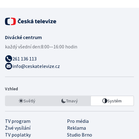
Divácké centrum
každý všední den:
8:00—16:00 hodin
261 136 113
info@ceskatelevize.cz
Vzhled
Světlý
Tmavý
Systém
TV program
Pro média
Živé vysílání
Reklama
TV poplatky
Studio Brno