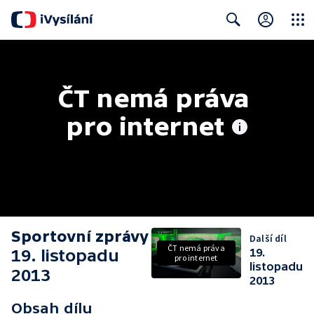
Close
Search
ČT nemá práva 
pro internet
Sportovní zprávy
Další díl
ČT nemá práva
19. listopadu
19.
pro internet
listopadu
2013
2013
Obsah dílu