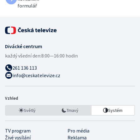
formulář
Divácké centrum
každý všední den:
8:00—16:00 hodin
261 136 113
info@ceskatelevize.cz
Vzhled
Světlý
Tmavý
Systém
TV program
Pro média
Živé vysílání
Reklama