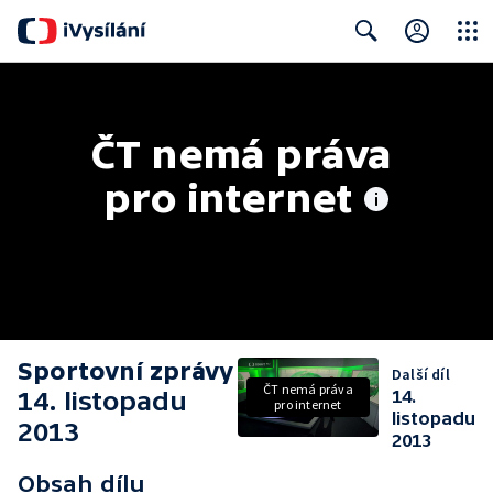
Close
Search
ČT nemá práva 
pro internet
Sportovní zprávy
Další díl
ČT nemá práva
14. listopadu
14.
pro internet
listopadu
2013
2013
Obsah dílu