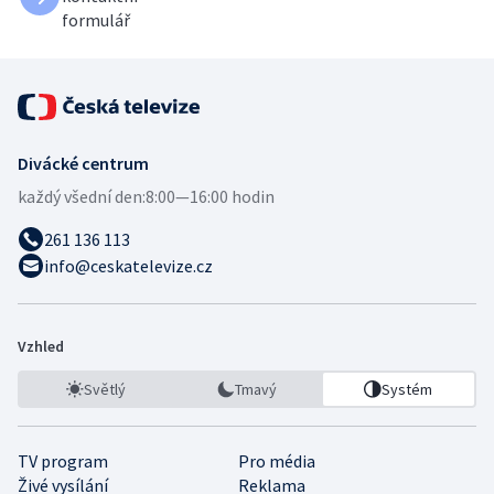
formulář
Divácké centrum
každý všední den:
8:00—16:00 hodin
261 136 113
info@ceskatelevize.cz
Vzhled
Světlý
Tmavý
Systém
TV program
Pro média
Živé vysílání
Reklama