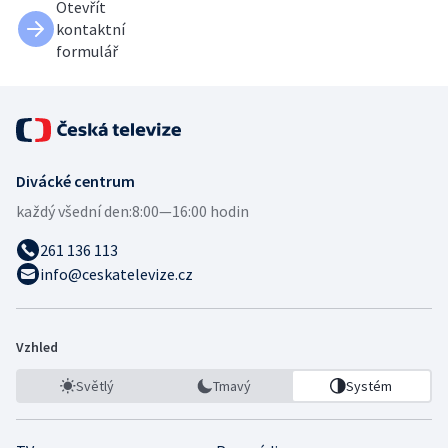
Otevřít
kontaktní
formulář
Divácké centrum
každý všední den:
8:00—16:00 hodin
261 136 113
info@ceskatelevize.cz
Vzhled
Světlý
Tmavý
Systém