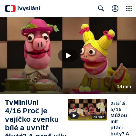
Close
Search
24 min
TvMiniUni
Další díl
4/16 Proč je
5/16
Můžou
24 min
vajíčko zvenku
mít
bílé a uvnitř
ptáci
boty? A