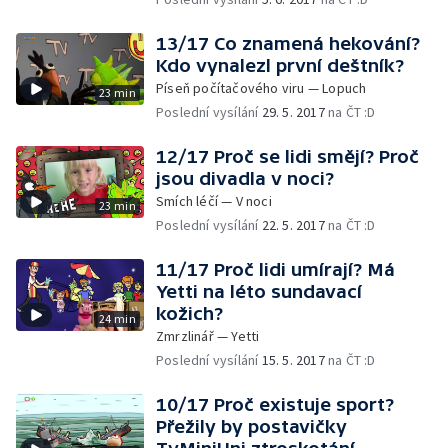
13/17 Co znamená hekování?
Kdo vynalezl první deštník?
Píseň počítačového viru — Lopuch
23 min
Poslední vysílání
29. 5. 2017
na ČT :D
12/17 Proč se lidi smějí? Proč
jsou divadla v noci?
Smích léčí — V noci
23 min
Poslední vysílání
22. 5. 2017
na ČT :D
11/17 Proč lidi umírají? Má
Yetti na léto sundavací
kožich?
24 min
Zmrzlinář — Yetti
Poslední vysílání
15. 5. 2017
na ČT :D
10/17 Proč existuje sport?
Přežily by postavičky