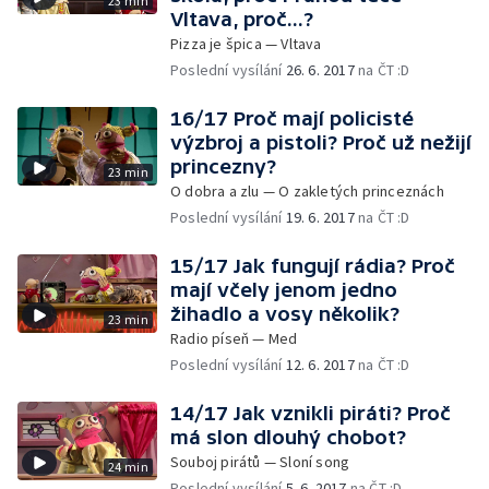
23 min
Vltava, proč...?
Pizza je špica — Vltava
Poslední vysílání
26. 6. 2017
na ČT :D
16/17 Proč mají policisté
výzbroj a pistoli? Proč už nežijí
princezny?
23 min
O dobra a zlu — O zakletých princeznách
Poslední vysílání
19. 6. 2017
na ČT :D
15/17 Jak fungují rádia? Proč
mají včely jenom jedno
žihadlo a vosy několik?
23 min
Radio píseň — Med
Poslední vysílání
12. 6. 2017
na ČT :D
14/17 Jak vznikli piráti? Proč
má slon dlouhý chobot?
Souboj pirátů — Sloní song
24 min
Poslední vysílání
5. 6. 2017
na ČT :D