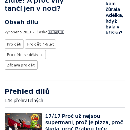
žluté? A proč víly
kam
tančí jen v noci?
čůrala
Adélka,
když
Obsah dílu
byla v
Vyrobeno
2013
•
Česko
bříšku?
Pro děti
Pro děti 4-6 let
Pro děti - vzdělávací
Zábava pro děti
Přehled dílů
144 přehratelných
17/17 Proč už nejsou
supermani, proč je pizza, proč
škola, proč Prahou teče