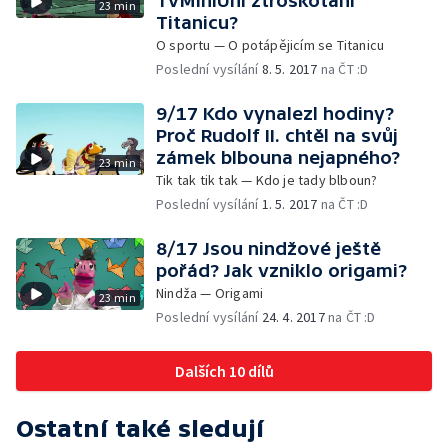
TvMiniUni ztroskotání
23 min
Titanicu?
O sportu — O potápějicím se Titanicu
Poslední vysílání
8. 5. 2017
na ČT :D
9/17 Kdo vynalezl hodiny?
Proč Rudolf II. chtěl na svůj
zámek blbouna nejapného?
23 min
Tik tak tik tak — Kdo je tady blboun?
Poslední vysílání
1. 5. 2017
na ČT :D
8/17 Jsou nindžové ještě
pořád? Jak vzniklo origami?
Nindža — Origami
23 min
Poslední vysílání
24. 4. 2017
na ČT :D
Dalších 10 dílů
Ostatní také sledují