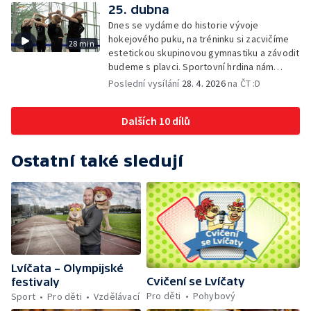
25. dubna
Dnes se vydáme do historie vývoje
hokejového puku, na tréninku si zacvičíme
28 min
estetickou skupinovou gymnastiku a závodit
budeme s plavci. Sportovní hrdina nám
ukáže co umí a společně si vyzkoušíme
Poslední vysílání
28. 4. 2026
na ČT :D
sportovní výzvu.
Dalších 10 dílů
Ostatní také sledují
Lvíčata – Olympijské
Cvičení se Lvíčaty
festivaly
Pro děti
Pohybový
Sport
Pro děti
Vzdělávací