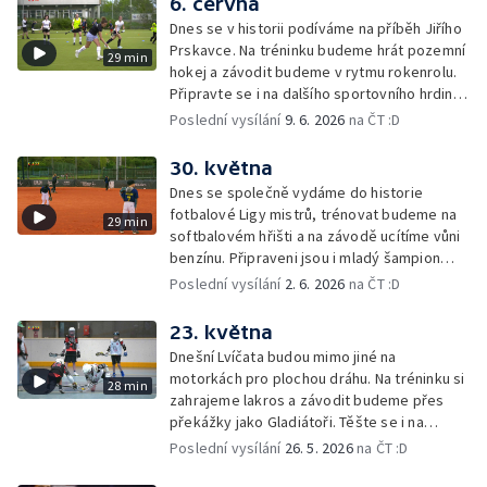
6. června
Dnes se v historii podíváme na příběh Jiřího
Prskavce. Na tréninku budeme hrát pozemní
29 min
hokej a závodit budeme v rytmu rokenrolu.
Připravte se i na dalšího sportovního hrdinu
nebo mladého šampiona.
Poslední vysílání
9. 6. 2026
na ČT :D
30. května
Dnes se společně vydáme do historie
fotbalové Ligy mistrů, trénovat budeme na
29 min
softbalovém hřišti a na závodě ucítíme vůni
benzínu. Připraveni jsou i mladý šampion
nebo sportovní hrdina.
Poslední vysílání
2. 6. 2026
na ČT :D
23. května
Dnešní Lvíčata budou mimo jiné na
motorkách pro plochou dráhu. Na tréninku si
28 min
zahrajeme lakros a závodit budeme přes
překážky jako Gladiátoři. Těšte se i na
dalšího sportovního hrdinu nebo mladého
Poslední vysílání
26. 5. 2026
na ČT :D
šampiona.