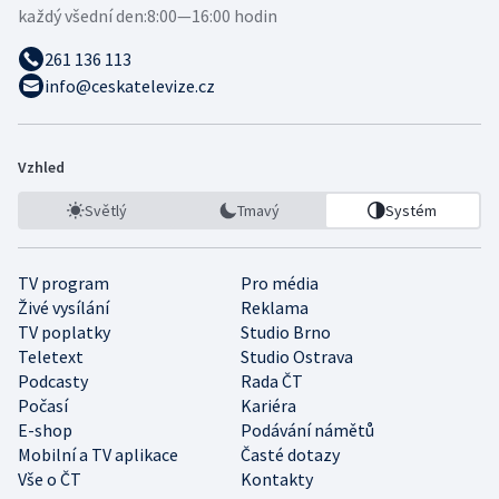
každý všední den:
8:00—16:00 hodin
261 136 113
info@ceskatelevize.cz
Vzhled
Světlý
Tmavý
Systém
TV program
Pro média
Živé vysílání
Reklama
TV poplatky
Studio Brno
Teletext
Studio Ostrava
Podcasty
Rada ČT
Počasí
Kariéra
E-shop
Podávání námětů
Mobilní a TV aplikace
Časté dotazy
Vše o ČT
Kontakty