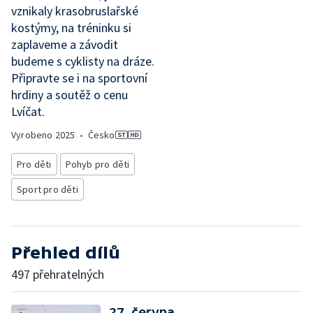
vznikaly krasobruslařské
kostýmy, na tréninku si
zaplaveme a závodit
budeme s cyklisty na dráze.
Připravte se i na sportovní
hrdiny a soutěž o cenu
Lvíčat.
Vyrobeno
2025
•
Česko
Pro děti
Pohyb pro děti
Sport pro děti
Přehled dílů
497 přehratelných
27. června