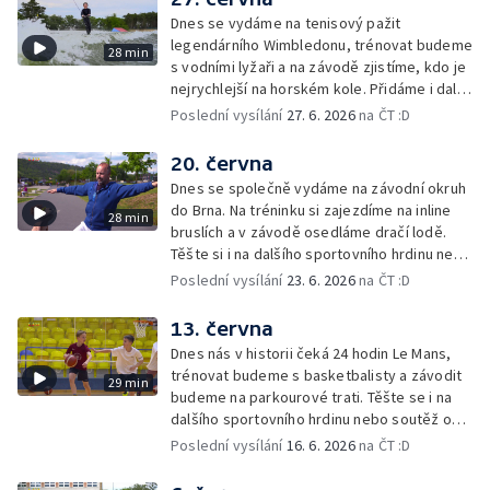
Dnes se vydáme na tenisový pažit
legendárního Wimbledonu, trénovat budeme
28 min
s vodními lyžaři a na závodě zjistíme, kdo je
nejrychlejší na horském kole. Přidáme i další
sportovní hrdiny nebo soutěž o cenu Lvíčat.
Poslední vysílání
27. 6. 2026
na ČT :D
20. června
Dnes se společně vydáme na závodní okruh
do Brna. Na tréninku si zajezdíme na inline
28 min
bruslích a v závodě osedláme dračí lodě.
Těšte si i na dalšího sportovního hrdinu nebo
mladého šampiona.
Poslední vysílání
23. 6. 2026
na ČT :D
13. června
Dnes nás v historii čeká 24 hodin Le Mans,
trénovat budeme s basketbalisty a závodit
29 min
budeme na parkourové trati. Těšte se i na
dalšího sportovního hrdinu nebo soutěž o
cenu Lvíčat.
Poslední vysílání
16. 6. 2026
na ČT :D