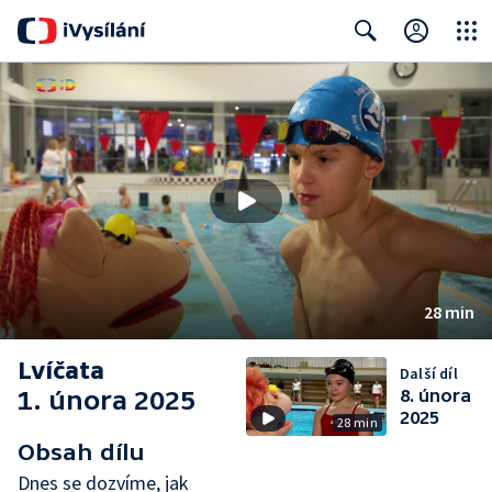
Close
Search
28 min
Lvíčata
Další díl
1. února 2025
8. února
2025
28 min
Obsah dílu
Dnes se dozvíme, jak