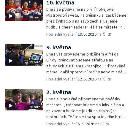
16. května
Dnes se podíváme na první hokejové
Mistrovství světa, na tréninku si zaskáčeme
28 min
přes švihadlo a na závodech si užijeme
hudbu s cheerleaders. Těšit se můžete i na
sportovního hrdinu nebo soutěž o cenu
Poslední vysílání
19. 5. 2026
na ČT :D
Lvíčat.
9. května
Dnes Vás provedeme příběhem Alfréda
Bindy, trénovat budeme střelbu a na
29 min
závodech si užijeme krasojízdu. Připravené
máme i další sportovní hrdiny nebo mladého
šampiona.
Poslední vysílání
12. 5. 2026
na ČT :D
2. května
Dnes si společně připomeneme počátky
maratonu, trénovat budeme s luky a šípy a
28 min
na závodu budeme jezdit na trialových
motorkách. Těšte se i na sportovního hrdinu
nebo naši soutěž o cenu Lvíčat.
Poslední vysílání
5. 5. 2026
na ČT :D