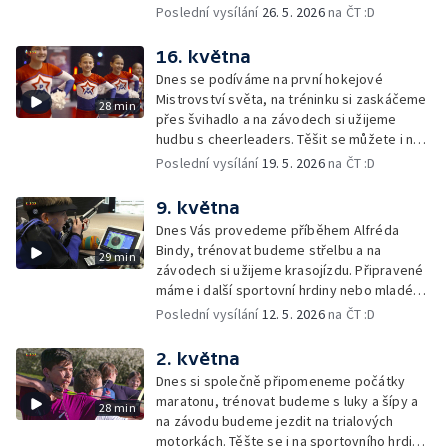
dalšího sportovního hrdinu nebo mladého
Poslední vysílání
26. 5. 2026
na ČT :D
šampiona.
16. května
Dnes se podíváme na první hokejové
Mistrovství světa, na tréninku si zaskáčeme
28 min
přes švihadlo a na závodech si užijeme
hudbu s cheerleaders. Těšit se můžete i na
sportovního hrdinu nebo soutěž o cenu
Poslední vysílání
19. 5. 2026
na ČT :D
Lvíčat.
9. května
Dnes Vás provedeme příběhem Alfréda
Bindy, trénovat budeme střelbu a na
29 min
závodech si užijeme krasojízdu. Připravené
máme i další sportovní hrdiny nebo mladého
šampiona.
Poslední vysílání
12. 5. 2026
na ČT :D
2. května
Dnes si společně připomeneme počátky
maratonu, trénovat budeme s luky a šípy a
28 min
na závodu budeme jezdit na trialových
motorkách. Těšte se i na sportovního hrdinu