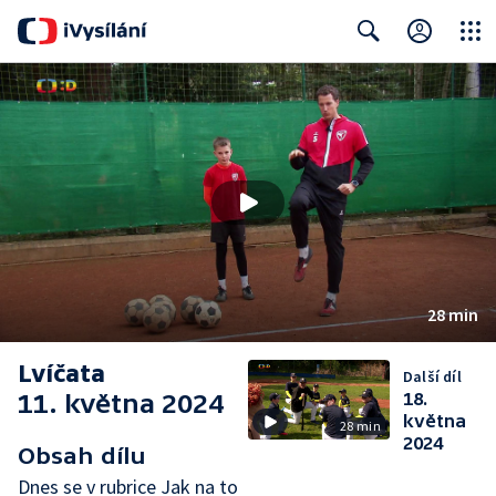
Close
Search
28 min
Lvíčata
Další díl
11. května 2024
18.
května
28 min
2024
Obsah dílu
Dnes se v rubrice Jak na to