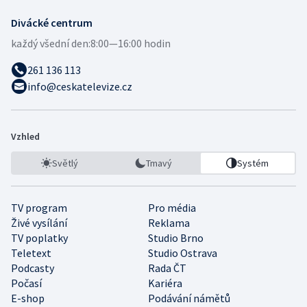
Divácké centrum
každý všední den:
8:00—16:00 hodin
261 136 113
info@ceskatelevize.cz
Vzhled
Světlý
Tmavý
Systém
TV program
Pro média
Živé vysílání
Reklama
TV poplatky
Studio Brno
Teletext
Studio Ostrava
Podcasty
Rada ČT
Počasí
Kariéra
E-shop
Podávání námětů