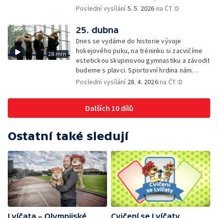
nebo naši soutěž o cenu Lvíčat.
Poslední vysílání
5. 5. 2026
na ČT :D
25. dubna
Dnes se vydáme do historie vývoje
hokejového puku, na tréninku si zacvičíme
28 min
estetickou skupinovou gymnastiku a závodit
budeme s plavci. Sportovní hrdina nám
ukáže co umí a společně si vyzkoušíme
Poslední vysílání
28. 4. 2026
na ČT :D
sportovní výzvu.
Dalších 10 dílů
Ostatní také sledují
Lvíčata – Olympijské
Cvičení se Lvíčaty