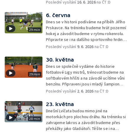
cenu Lvíčat.
Poslední vysílání
16. 6. 2026
na ČT :D
6. června
Dnes se v historii podíváme na příběh Jiřího
Prskavce. Na tréninku budeme hrát pozemní
29 min
hokej a závodit budeme v rytmu rokenrolu.
Připravte se i na dalšího sportovního hrdinu
nebo mladého šampiona.
Poslední vysílání
9. 6. 2026
na ČT :D
30. května
Dnes se společně vydáme do historie
fotbalové Ligy mistrů, trénovat budeme na
29 min
softbalovém hřišti a na závodě ucítíme vůni
benzínu. Připraveni jsou i mladý šampion
nebo sportovní hrdina.
Poslední vysílání
2. 6. 2026
na ČT :D
23. května
Dnešní Lvíčata budou mimo jiné na
motorkách pro plochou dráhu. Na tréninku si
28 min
zahrajeme lakros a závodit budeme přes
překážky jako Gladiátoři. Těšte se i na