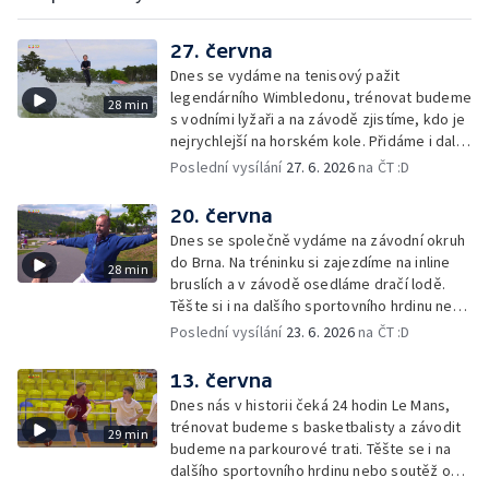
27. června
Dnes se vydáme na tenisový pažit
legendárního Wimbledonu, trénovat budeme
28 min
s vodními lyžaři a na závodě zjistíme, kdo je
nejrychlejší na horském kole. Přidáme i další
sportovní hrdiny nebo soutěž o cenu Lvíčat.
Poslední vysílání
27. 6. 2026
na ČT :D
20. června
Dnes se společně vydáme na závodní okruh
do Brna. Na tréninku si zajezdíme na inline
28 min
bruslích a v závodě osedláme dračí lodě.
Těšte si i na dalšího sportovního hrdinu nebo
mladého šampiona.
Poslední vysílání
23. 6. 2026
na ČT :D
13. června
Dnes nás v historii čeká 24 hodin Le Mans,
trénovat budeme s basketbalisty a závodit
29 min
budeme na parkourové trati. Těšte se i na
dalšího sportovního hrdinu nebo soutěž o