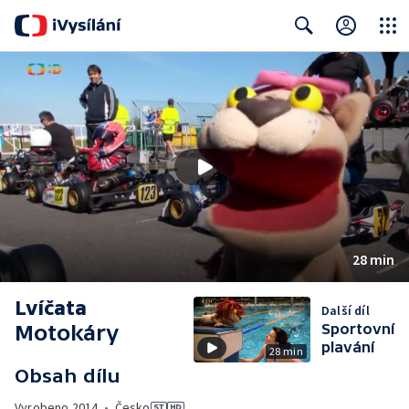
Close
Search
28 min
Lvíčata
Další díl
Motokáry
Sportovní
plavání
28 min
Obsah dílu
Vyrobeno
2014
•
Česko