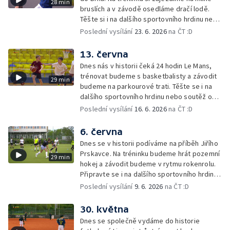
28 min
bruslích a v závodě osedláme dračí lodě.
Těšte si i na dalšího sportovního hrdinu nebo
mladého šampiona.
Poslední vysílání
23. 6. 2026
na ČT :D
13. června
Dnes nás v historii čeká 24 hodin Le Mans,
trénovat budeme s basketbalisty a závodit
29 min
budeme na parkourové trati. Těšte se i na
dalšího sportovního hrdinu nebo soutěž o
cenu Lvíčat.
Poslední vysílání
16. 6. 2026
na ČT :D
6. června
Dnes se v historii podíváme na příběh Jiřího
Prskavce. Na tréninku budeme hrát pozemní
29 min
hokej a závodit budeme v rytmu rokenrolu.
Připravte se i na dalšího sportovního hrdinu
nebo mladého šampiona.
Poslední vysílání
9. 6. 2026
na ČT :D
30. května
Dnes se společně vydáme do historie