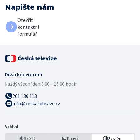
Napište nám
Otevřít
kontaktní
formulář
Divácké centrum
každý všední den:
8:00—16:00 hodin
261 136 113
info@ceskatelevize.cz
Vzhled
Světlý
Tmavý
Systém