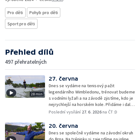
Pro děti
Pohyb pro děti
Sport pro děti
Přehled dílů
497 přehratelných
27. června
Dnes se vydáme na tenisový pažit
legendárního Wimbledonu, trénovat budeme
28 min
s vodními lyžaři a na závodě zjistíme, kdo je
nejrychlejší na horském kole. Přidáme i další
sportovní hrdiny nebo soutěž o cenu Lvíčat.
Poslední vysílání
27. 6. 2026
na ČT :D
20. června
Dnes se společně vydáme na závodní okruh
do Brna. Na tréninku si zajezdíme na inline