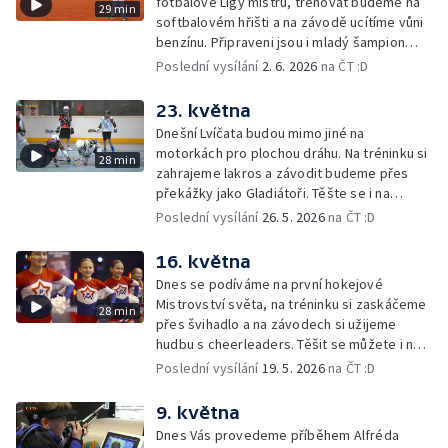
fotbalové Ligy mistrů, trénovat budeme na
29 min
softbalovém hřišti a na závodě ucítíme vůni
benzínu. Připraveni jsou i mladý šampion
nebo sportovní hrdina.
Poslední vysílání
2. 6. 2026
na ČT :D
23. května
Dnešní Lvíčata budou mimo jiné na
motorkách pro plochou dráhu. Na tréninku si
28 min
zahrajeme lakros a závodit budeme přes
překážky jako Gladiátoři. Těšte se i na
dalšího sportovního hrdinu nebo mladého
Poslední vysílání
26. 5. 2026
na ČT :D
šampiona.
16. května
Dnes se podíváme na první hokejové
Mistrovství světa, na tréninku si zaskáčeme
28 min
přes švihadlo a na závodech si užijeme
hudbu s cheerleaders. Těšit se můžete i na
sportovního hrdinu nebo soutěž o cenu
Poslední vysílání
19. 5. 2026
na ČT :D
Lvíčat.
9. května
Dnes Vás provedeme příběhem Alfréda