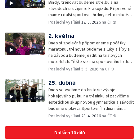
Bindy, trénovat budeme střelbu a na
29 min
závodech si užijeme krasojízdu. Připravené
máme i další sportovní hrdiny nebo mladého
šampiona.
Poslední vysílání
12. 5. 2026
na ČT :D
2. května
Dnes si společně připomeneme počátky
maratonu, trénovat budeme s luky a šípy a
28 min
na závodu budeme jezdit na trialových
motorkách. Těšte se i na sportovního hrdinu
nebo naši soutěž o cenu Lvíčat.
Poslední vysílání
5. 5. 2026
na ČT :D
25. dubna
Dnes se vydáme do historie vývoje
hokejového puku, na tréninku si zacvičíme
28 min
estetickou skupinovou gymnastiku a závodit
budeme s plavci. Sportovní hrdina nám
ukáže co umí a společně si vyzkoušíme
Poslední vysílání
28. 4. 2026
na ČT :D
sportovní výzvu.
Dalších 10 dílů