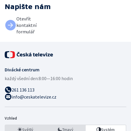
Napište nám
Otevřít
kontaktní
formulář
Divácké centrum
každý všední den:
8:00—16:00 hodin
261 136 113
info@ceskatelevize.cz
Vzhled
Světlý
Tmavý
Systém