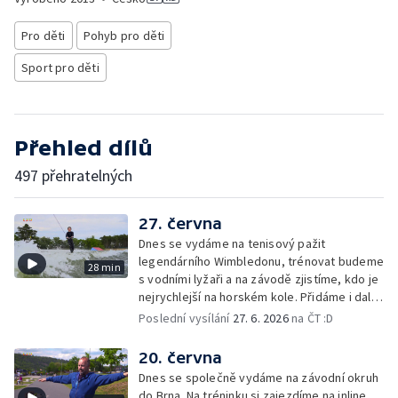
Pro děti
Pohyb pro děti
Sport pro děti
Přehled dílů
497 přehratelných
27. června
Dnes se vydáme na tenisový pažit
legendárního Wimbledonu, trénovat budeme
28 min
s vodními lyžaři a na závodě zjistíme, kdo je
nejrychlejší na horském kole. Přidáme i další
sportovní hrdiny nebo soutěž o cenu Lvíčat.
Poslední vysílání
27. 6. 2026
na ČT :D
20. června
Dnes se společně vydáme na závodní okruh
do Brna. Na tréninku si zajezdíme na inline