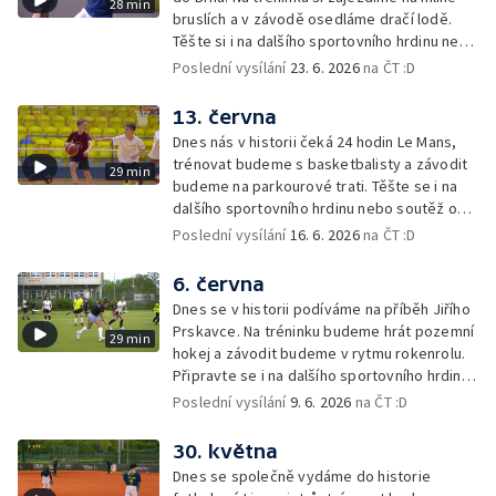
28 min
bruslích a v závodě osedláme dračí lodě.
Těšte si i na dalšího sportovního hrdinu nebo
mladého šampiona.
Poslední vysílání
23. 6. 2026
na ČT :D
13. června
Dnes nás v historii čeká 24 hodin Le Mans,
trénovat budeme s basketbalisty a závodit
29 min
budeme na parkourové trati. Těšte se i na
dalšího sportovního hrdinu nebo soutěž o
cenu Lvíčat.
Poslední vysílání
16. 6. 2026
na ČT :D
6. června
Dnes se v historii podíváme na příběh Jiřího
Prskavce. Na tréninku budeme hrát pozemní
29 min
hokej a závodit budeme v rytmu rokenrolu.
Připravte se i na dalšího sportovního hrdinu
nebo mladého šampiona.
Poslední vysílání
9. 6. 2026
na ČT :D
30. května
Dnes se společně vydáme do historie