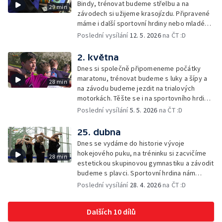
Bindy, trénovat budeme střelbu a na
29 min
závodech si užijeme krasojízdu. Připravené
máme i další sportovní hrdiny nebo mladého
šampiona.
Poslední vysílání
12. 5. 2026
na ČT :D
2. května
Dnes si společně připomeneme počátky
maratonu, trénovat budeme s luky a šípy a
28 min
na závodu budeme jezdit na trialových
motorkách. Těšte se i na sportovního hrdinu
nebo naši soutěž o cenu Lvíčat.
Poslední vysílání
5. 5. 2026
na ČT :D
25. dubna
Dnes se vydáme do historie vývoje
hokejového puku, na tréninku si zacvičíme
28 min
estetickou skupinovou gymnastiku a závodit
budeme s plavci. Sportovní hrdina nám
ukáže co umí a společně si vyzkoušíme
Poslední vysílání
28. 4. 2026
na ČT :D
sportovní výzvu.
Dalších 10 dílů