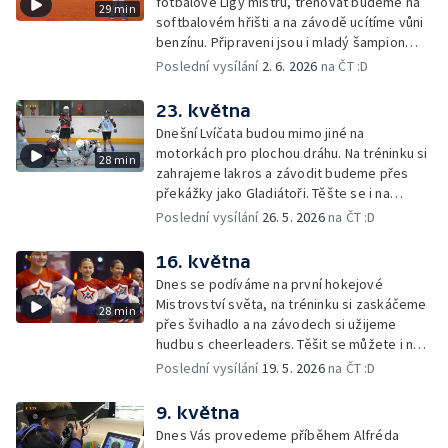
fotbalové Ligy mistrů, trénovat budeme na
29 min
softbalovém hřišti a na závodě ucítíme vůni
benzínu. Připraveni jsou i mladý šampion
nebo sportovní hrdina.
Poslední vysílání
2. 6. 2026
na ČT :D
23. května
Dnešní Lvíčata budou mimo jiné na
motorkách pro plochou dráhu. Na tréninku si
28 min
zahrajeme lakros a závodit budeme přes
překážky jako Gladiátoři. Těšte se i na
dalšího sportovního hrdinu nebo mladého
Poslední vysílání
26. 5. 2026
na ČT :D
šampiona.
16. května
Dnes se podíváme na první hokejové
Mistrovství světa, na tréninku si zaskáčeme
28 min
přes švihadlo a na závodech si užijeme
hudbu s cheerleaders. Těšit se můžete i na
sportovního hrdinu nebo soutěž o cenu
Poslední vysílání
19. 5. 2026
na ČT :D
Lvíčat.
9. května
Dnes Vás provedeme příběhem Alfréda