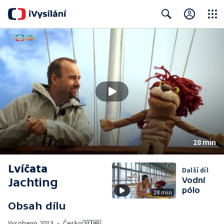
Close
Search
28 min
Lvíčata
Další díl
Jachting
Vodní
pólo
28 min
Obsah dílu
Vyrobeno
2013
•
Česko