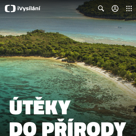
Close
Search