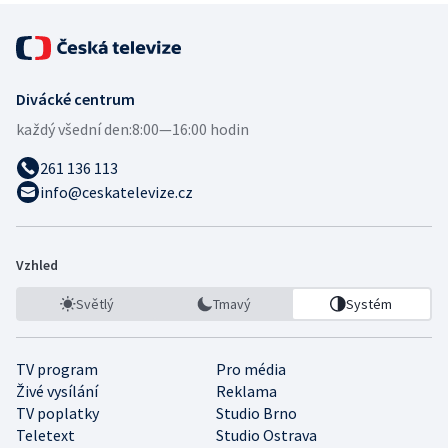
Divácké centrum
každý všední den:
8:00—16:00 hodin
261 136 113
info@ceskatelevize.cz
Vzhled
Světlý
Tmavý
Systém
TV program
Pro média
Živé vysílání
Reklama
TV poplatky
Studio Brno
Teletext
Studio Ostrava