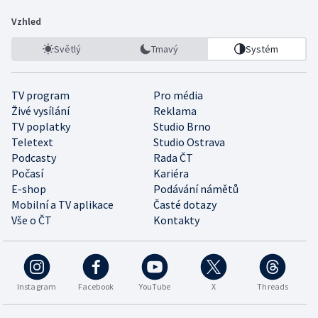
Vzhled
Světlý
Tmavý
Systém
TV program
Pro média
Živé vysílání
Reklama
TV poplatky
Studio Brno
Teletext
Studio Ostrava
Podcasty
Rada ČT
Počasí
Kariéra
E-shop
Podávání námětů
Mobilní a TV aplikace
Časté dotazy
Vše o ČT
Kontakty
Instagram
Facebook
YouTube
X
Threads