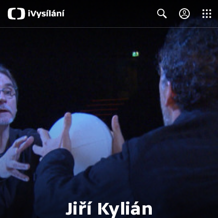
Close
Search
Jiří Kylián