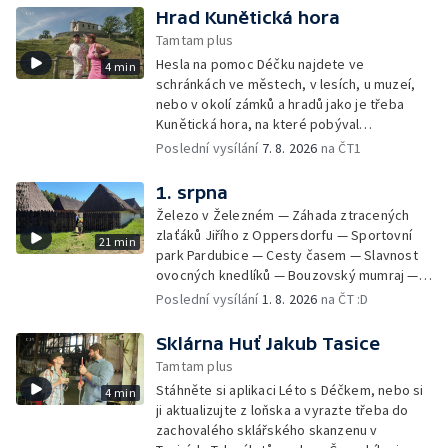
Krkonošský parní víkend
Hrad Kunětická hora
Tamtam plus
Hesla na pomoc Déčku najdete ve
4 min
schránkách ve městech, v lesích, u muzeí,
nebo v okolí zámků a hradů jako je třeba
Kunětická hora, na které pobýval
hrůzostrašný Rumburak.
Poslední vysílání
7. 8. 2026
na ČT1
1. srpna
Železo v Železném — Záhada ztracených
zlaťáků Jiřího z Oppersdorfu — Sportovní
21 min
park Pardubice — Cesty časem — Slavnost
ovocných knedlíků — Bouzovský mumraj —
Pan Tau v Říčanech — Liberta 100 — Dravci na
Poslední vysílání
1. 8. 2026
na ČT :D
Stezce korunami stromů — Komedianti v
ulicích — Archeoskanzen Trocnov
Sklárna Huť Jakub Tasice
Tamtam plus
Stáhněte si aplikaci Léto s Déčkem, nebo si
4 min
ji aktualizujte z loňska a vyrazte třeba do
zachovalého sklářského skanzenu v