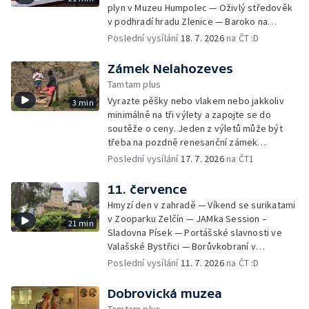
plyn v Muzeu Humpolec — Oživlý středověk
v podhradí hradu Zlenice — Baroko na
Bylinkovém panství Rochlov — Výstava
Poslední vysílání
18. 7. 2026
na ČT :D
Leonardo — Den s Horskou službou v Loučné
nad Desnou — Pohádkové safari v Zooparku
Zámek Nelahozeves
Chomutov — Lesní slavnost Lapků z Drakova
Tamtam plus
— Centrum textilního tisku — Pekařská
Vyrazte pěšky nebo vlakem nebo jakkoliv
3 min
sobota ve Valašském muzeu v přírodě
minimálně na tři výlety a zapojte se do
soutěže o ceny. Jeden z výletů může být
třeba na pozdně renesanční zámek
Nelahozeves.
Poslední vysílání
17. 7. 2026
na ČT1
11. července
Hmyzí den v zahradě — Víkend se surikatami
v Zooparku Zelčín — JAMka Session –
21 min
Sladovna Písek — Portášské slavnosti ve
Valašské Bystřici — Borůvkobraní v
Borovanech — Zmrzlinový den na zámku
Poslední vysílání
11. 7. 2026
na ČT :D
Opočno — Hrad Loket — Pohádková tour —
Kouzelné bytosti z valašských pohádek —
Dobrovická muzea
Park Boheminium — Festival planet v Brně