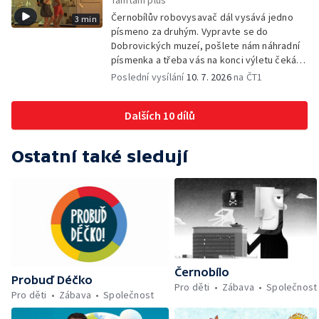
Tamtam plus
Černobílův robovysavač dál vysává jedno
3 min
písmeno za druhým. Vypravte se do
Dobrovických muzeí, pošlete nám náhradní
písmenka a třeba vás na konci výletu čeká
sladká tečka.
Poslední vysílání
10. 7. 2026
na ČT1
Dalších 10 dílů
Ostatní také sledují
Černobílo
Probuď Déčko
Pro děti
Zábava
Společnost
Pro děti
Zábava
Společnost