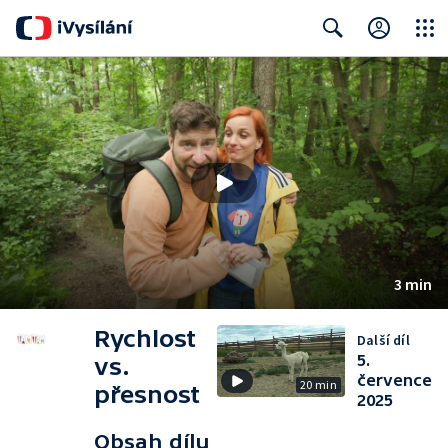
Close
Search
3 min
Rychlost
Další díl
5.
vs.
července
20 min
přesnost
2025
Obsah dílu