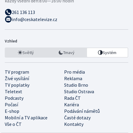
každý všední den:
8:00—16:00 hodin
261 136 113
info@ceskatelevize.cz
Vzhled
Světlý
Tmavý
Systém
TV program
Pro média
Živé vysílání
Reklama
TV poplatky
Studio Brno
Teletext
Studio Ostrava
Podcasty
Rada ČT
Počasí
Kariéra
E-shop
Podávání námětů
Mobilní a TV aplikace
Časté dotazy
Vše o ČT
Kontakty