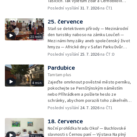
Tasicích. Tak výletům zdar a Černobílovi
zmar!
Poslední vysílání
31. 7. 2026
na ČT1
25. července
Staň se detektivem přírody — Mezinárodní
den turistiky naboso na zámku Loučeň —
21 min
Mezi námi hmyzáky aneb společenský život
hmyzu — Africké dny v Safari Parku Dvůr
Králové — Den koní na Edenu — Lesní stezka
Poslední vysílání
25. 7. 2026
na ČT :D
– Dolnomoravský biosférický region —
Eduard Held muzeum — Pohádkový Chlum u
Pardubice
Třeboně — Za skřítky do Slatiňan — Národní
Tamtam plus
zemědělské muzeum Ohrada — Anenská
Zajeďte omrknout pověstné město perníku,
4 min
sklářská slavnost
pokochejte se Pernštýnským náměstím
nebo Příhrádkem a pošlete heslo ze
schránky, abychom porazili toho zákeřného
Černobíla.
Poslední vysílání
24. 7. 2026
na ČT1
18. července
Noční prohlídka hradu Okoř — Buchlovské
slavnosti s Černou paní — Výstava Na plný
21 min