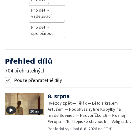
Pro děti -
vzdělávací
Pro děti -
společnost
Přehled dílů
704 přehratelných
Pouze přehratelné díly
8. srpna
Hvězdy zpět — Tělák — Léto s králem
Artušem — Hodokvas rytíře Kobylky na
20 min
hradě Sovinec — Nádvoříčko 26 — Poznej
Evropu — Tolštejnské slavnosti — Veligrad
2026 — Jánošíkův dukát — HMYZ – Krása a
Poslední vysílání
8. 8. 2026
na ČT :D
bohatství Českého středohoří —