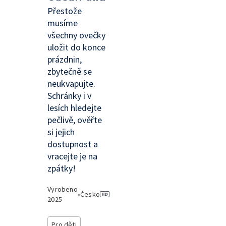
Přestože
musíme
všechny ovečky
uložit do konce
prázdnin,
zbytečně se
neukvapujte.
Schránky i v
lesích hledejte
pečlivě, ověřte
si jejich
dostupnost a
vracejte je na
zpátky!
Vyrobeno
•
Česko
2025
Pro děti