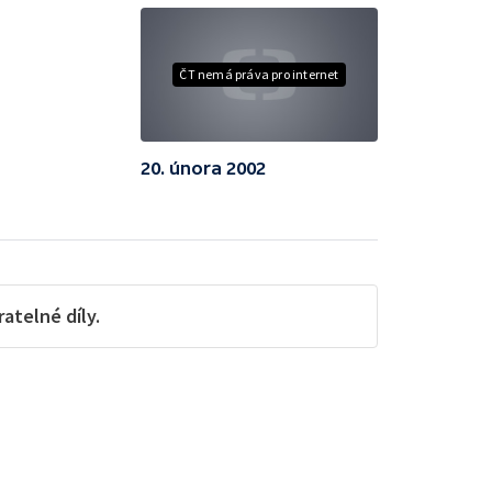
ČT nemá práva pro internet
20. února 2002
telné díly.