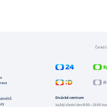
Česká t
no
trava
Divácké centrum
námětů
azy
každý všední den:
8:00—16:00 ho