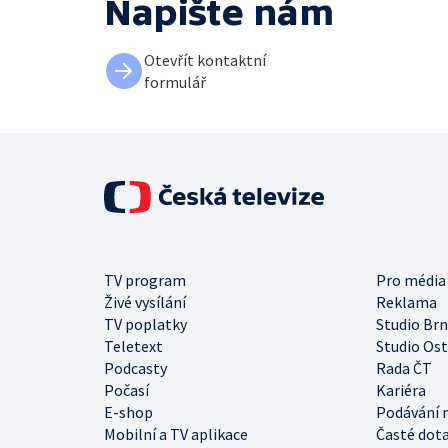
Napište nám
Otevřít kontaktní
formulář
TV program
Pro média
Živé vysílání
Reklama
TV poplatky
Studio Br
Teletext
Studio Os
Podcasty
Rada ČT
Počasí
Kariéra
E-shop
Podávání 
Mobilní a TV aplikace
Časté dot