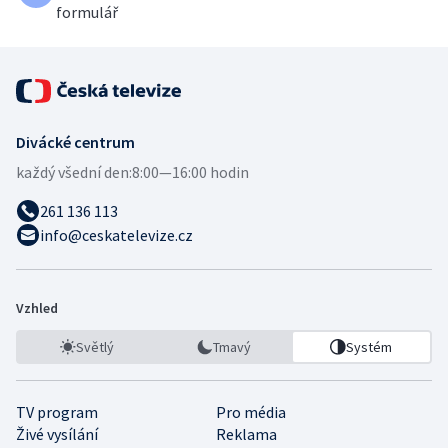
formulář
Divácké centrum
každý všední den:
8:00—16:00 hodin
261 136 113
info@ceskatelevize.cz
Vzhled
Světlý
Tmavý
Systém
TV program
Pro média
Živé vysílání
Reklama