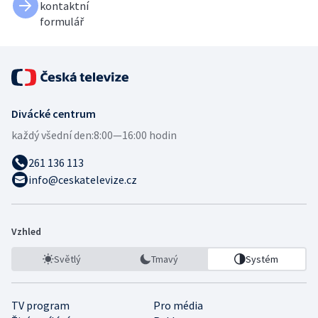
kontaktní
formulář
Divácké centrum
každý všední den:
8:00—16:00 hodin
261 136 113
info@ceskatelevize.cz
Vzhled
Světlý
Tmavý
Systém
TV program
Pro média