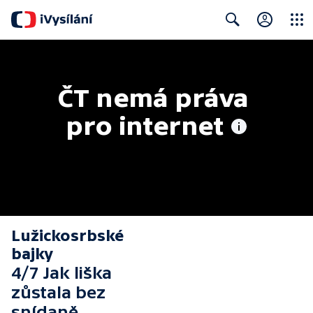
Close
Search
ČT nemá práva 
pro internet
Lužickosrbské
bajky
4/7 Jak liška
zůstala bez
snídaně