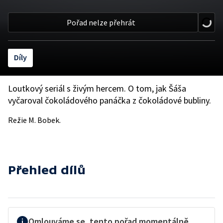
Pořad nelze přehrát
Díly
Loutkový seriál s živým hercem. O tom, jak Šáša
vyčaroval čokoládového panáčka z čokoládové bubliny.
Režie M. Bobek.
Přehled dílů
Omlouváme se, tento pořad momentálně