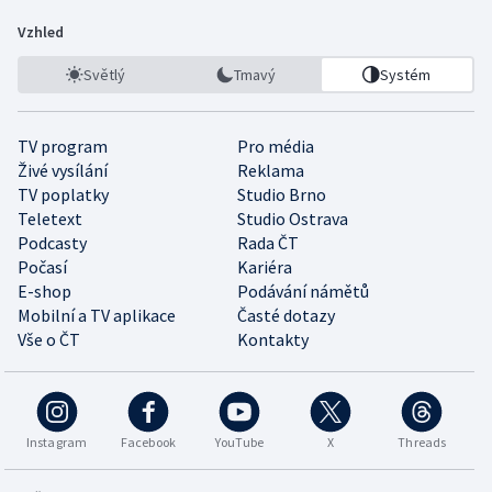
Vzhled
Světlý
Tmavý
Systém
TV program
Pro média
Živé vysílání
Reklama
TV poplatky
Studio Brno
Teletext
Studio Ostrava
Podcasty
Rada ČT
Počasí
Kariéra
E-shop
Podávání námětů
Mobilní a TV aplikace
Časté dotazy
Vše o ČT
Kontakty
Instagram
Facebook
YouTube
X
Threads