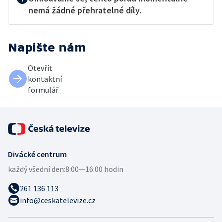
nemá žádné přehratelné díly.
Napište nám
Otevřít
kontaktní
formulář
Divácké centrum
každý všední den:
8:00—16:00 hodin
261 136 113
info@ceskatelevize.cz