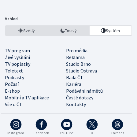
Vzhled
Světlý
Tmavý
Systém
TV program
Pro média
Živé vysílání
Reklama
TV poplatky
Studio Brno
Teletext
Studio Ostrava
Podcasty
Rada ČT
Počasí
Kariéra
E-shop
Podávání námětů
Mobilní a TV aplikace
Časté dotazy
Vše o ČT
Kontakty
Instagram
Facebook
YouTube
X
Threads