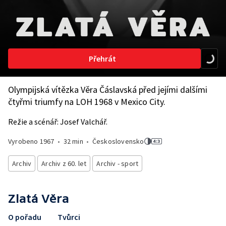
Přehrát
Olympijská vítězka Věra Čáslavská před jejími dalšími
čtyřmi triumfy na LOH 1968 v Mexico City.
Režie a scénář: Josef Valchář.
Vyrobeno
1967
•
32 min
•
Československo
Archiv
Archiv z 60. let
Archiv - sport
Zlatá Věra
O pořadu
Tvůrci