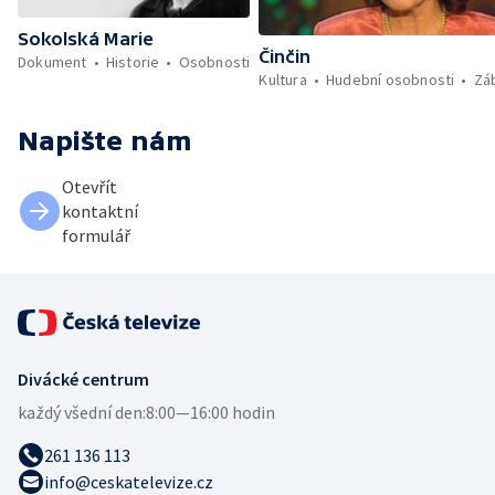
Sokolská Marie
Činčin
Dokument
Historie
Osobnosti
Kultura
Hudební osobnosti
Zá
Napište nám
Otevřít
kontaktní
formulář
Divácké centrum
každý všední den:
8:00—16:00 hodin
261 136 113
info@ceskatelevize.cz