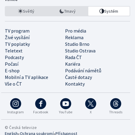
Světlý
Tmavý
Systém
TV program
Pro média
Živé vysílání
Reklama
TV poplatky
Studio Brno
Teletext
Studio Ostrava
Podcasty
Rada ČT
Počasí
Kariéra
E-shop
Podávání námětů
Mobilní a TV aplikace
Časté dotazy
Vše o ČT
Kontakty
Instagram
Facebook
YouTube
X
Threads
© Česká televize
•
•
English
Ochrana soukromí
Přístupnost