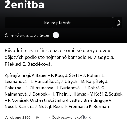
Ženitba
Nelze přehrát
ČT nemá práva pro internet
Původní televizní inscenace komické opery o dvou
dějstvích podle stejnojmenné komedie N. V. Gogola.
Překlad E. Bezděková.
Zpívají a hrají: V. Bauer – P. Kočí, J. Štefl – J. Rohan, L.
Lesmanová – L. Hanzalíková, J. Ulrych – M. Karpíšek, J.
Pokorná – E. Zikmundová, H. Buriánová – J. Dobrá, G.
Najmanová, J. Doubek – H. Thein, J. Hlavsa – V. Kočí, Z. Soušek
– R. Vonásek. Orchestr státního divadla v Brně diriguje V.
Nosek. Kamera J. Motejl. Režie P. Freiman a K. Berman.
Vyrobeno
1960
•
64 min
•
Československo