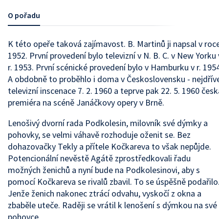
O pořadu
K této opeře taková zajímavost. B. Martinů ji napsal v roc
1952. První provedení bylo televizní v N. B. C. v New Yorku 
r. 1953. První scénické provedení bylo v Hamburku v r. 1954
A obdobně to proběhlo i doma v Československu - nejdřív
televizní inscenace 7. 2. 1960 a teprve pak 22. 5. 1960 česk
premiéra na scéně Janáčkovy opery v Brně.
Lenošivý dvorní rada Podkolesin, milovník své dýmky a
pohovky, se velmi váhavě rozhoduje oženit se. Bez
dohazovačky Tekly a přítele Kočkareva to však nepůjde.
Potencionální nevěstě Agátě zprostředkovali řadu
možných ženichů a nyní bude na Podkolesinovi, aby s
pomocí Kočkareva se rivalů zbavil. To se úspěšně podařilo
Jenže ženich nakonec ztrácí odvahu, vyskočí z okna a
zbaběle uteče. Raději se vrátil k lenošení s dýmkou na své
pohovce.