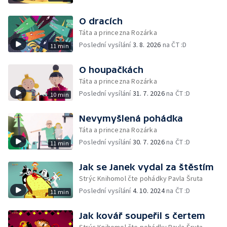
O dracích
Táta a princezna Rozárka
Poslední vysílání
3. 8. 2026
na ČT :D
11 min
O houpačkách
Táta a princezna Rozárka
Poslední vysílání
31. 7. 2026
na ČT :D
10 min
Nevymyšlená pohádka
Táta a princezna Rozárka
Poslední vysílání
30. 7. 2026
na ČT :D
11 min
Jak se Janek vydal za štěstím
Strýc Knihomol čte pohádky Pavla Šruta
Poslední vysílání
4. 10. 2024
na ČT :D
11 min
Jak kovář soupeřil s čertem