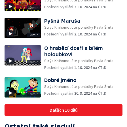
Strýc Knihomol čte pohádky Pavla Šruta
Poslední vysílání
3. 10. 2024
na ČT :D
10 min
Pyšná Maruša
Strýc Knihomol čte pohádky Pavla Šruta
Poslední vysílání
2. 10. 2024
na ČT :D
10 min
O hraběcí dceři a bílém
holoubkovi
Strýc Knihomol čte pohádky Pavla Šruta
10 min
Poslední vysílání
1. 10. 2024
na ČT :D
Dobré jméno
Strýc Knihomol čte pohádky Pavla Šruta
Poslední vysílání
30. 9. 2024
na ČT :D
10 min
Dalších 10 dílů
Ostatní také sledují