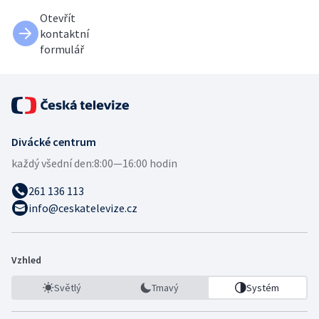
Otevřít
kontaktní
formulář
Divácké centrum
každý všední den:
8:00—16:00 hodin
261 136 113
info@ceskatelevize.cz
Vzhled
Světlý
Tmavý
Systém