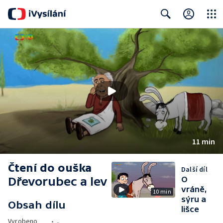
Close
Search
11 min
Čtení do ouška
Další díl
Dřevorubec a lev
O
vráně,
10 min
sýru a
Obsah dílu
lišce
Vyrobeno
•