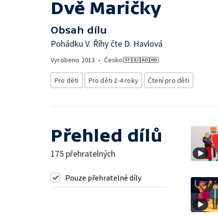
Dvě Maričky
Obsah dílu
Pohádku V. Říhy čte D. Havlová
Vyrobeno
2013
•
Česko
Pro děti
Pro děti 2-4 roky
Čtení pro děti
Přehled dílů
175 přehratelných
Pouze přehratelné díly