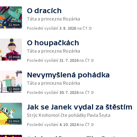
O dracích
Táta a princezna Rozárka
11 min
Poslední vysílání
3. 8. 2026
na ČT :D
O houpačkách
Táta a princezna Rozárka
10 min
Poslední vysílání
31. 7. 2026
na ČT :D
Nevymyšlená pohádka
Táta a princezna Rozárka
11 min
Poslední vysílání
30. 7. 2026
na ČT :D
Jak se Janek vydal za štěstím
Strýc Knihomol čte pohádky Pavla Šruta
11 min
Poslední vysílání
4. 10. 2024
na ČT :D