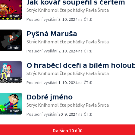
Jak kovář soupeřil s čertem
Strýc Knihomol čte pohádky Pavla Šruta
10 min
Poslední vysílání
3. 10. 2024
na ČT :D
Pyšná Maruša
Strýc Knihomol čte pohádky Pavla Šruta
10 min
Poslední vysílání
2. 10. 2024
na ČT :D
O hraběcí dceři a bílém holou
Strýc Knihomol čte pohádky Pavla Šruta
10 min
Poslední vysílání
1. 10. 2024
na ČT :D
Dobré jméno
Strýc Knihomol čte pohádky Pavla Šruta
10 min
Poslední vysílání
30. 9. 2024
na ČT :D
Dalších 10 dílů