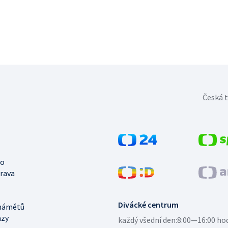
Česká t
no
trava
Divácké centrum
námětů
azy
každý všední den:
8:00—16:00 ho