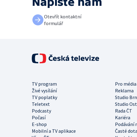
Napište nám
Otevřít kontaktní
formulář
TV program
Pro média
Živé vysílání
Reklama
TV poplatky
Studio Br
Teletext
Studio Os
Podcasty
Rada ČT
Počasí
Kariéra
E-shop
Podávání 
Mobilní a TV aplikace
Časté dot