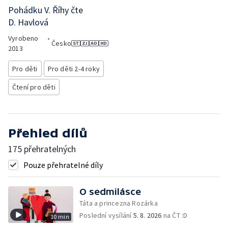
Pohádku V. Říhy čte
D. Havlová
Vyrobeno
•
Česko
2013
Pro děti
Pro děti 2-4 roky
Čtení pro děti
Přehled dílů
175 přehratelných
Pouze přehratelné díly
O sedmilásce
Táta a princezna Rozárka
Poslední vysílání
5. 8. 2026
na ČT :D
10 min