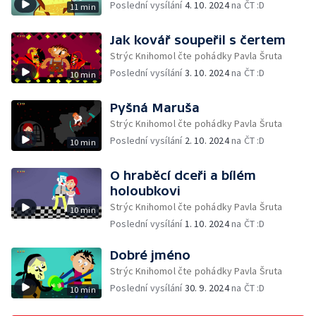
Poslední vysílání
4. 10. 2024
na ČT :D
11 min
Jak kovář soupeřil s čertem
Strýc Knihomol čte pohádky Pavla Šruta
Poslední vysílání
3. 10. 2024
na ČT :D
10 min
Pyšná Maruša
Strýc Knihomol čte pohádky Pavla Šruta
Poslední vysílání
2. 10. 2024
na ČT :D
10 min
O hraběcí dceři a bílém
holoubkovi
Strýc Knihomol čte pohádky Pavla Šruta
10 min
Poslední vysílání
1. 10. 2024
na ČT :D
Dobré jméno
Strýc Knihomol čte pohádky Pavla Šruta
Poslední vysílání
30. 9. 2024
na ČT :D
10 min