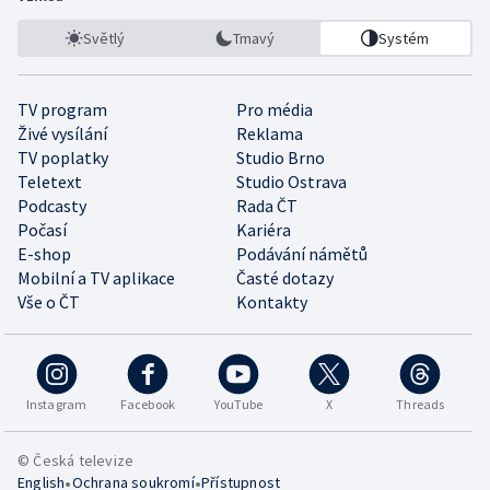
Světlý
Tmavý
Systém
TV program
Pro média
Živé vysílání
Reklama
TV poplatky
Studio Brno
Teletext
Studio Ostrava
Podcasty
Rada ČT
Počasí
Kariéra
E-shop
Podávání námětů
Mobilní a TV aplikace
Časté dotazy
Vše o ČT
Kontakty
Instagram
Facebook
YouTube
X
Threads
© Česká televize
•
•
English
Ochrana soukromí
Přístupnost