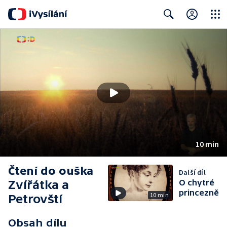
Close
Search
10 min
Čtení do ouška
Další díl
Zvířátka a
O chytré
princezně
10 min
Petrovští
Obsah dílu