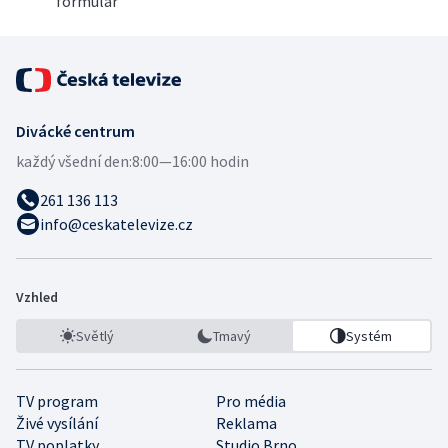
formulář
Divácké centrum
každý všední den:
8:00—16:00 hodin
261 136 113
info@ceskatelevize.cz
Vzhled
Světlý
Tmavý
Systém
TV program
Pro média
Živé vysílání
Reklama
TV poplatky
Studio Brno