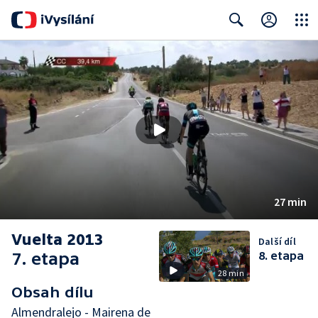
Close
Search
27 min
Vuelta 2013
Další díl
7. etapa
8. etapa
28 min
Obsah dílu
Almendralejo - Mairena de