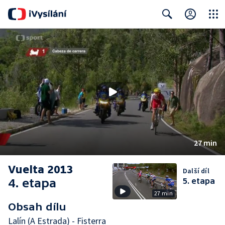
Close
Search
27 min
Vuelta 2013
Další díl
4. etapa
5. etapa
27 min
Obsah dílu
Lalín (A Estrada) - Fisterra