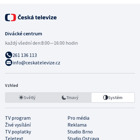
Divácké centrum
každý všední den:
8:00—16:00 hodin
261 136 113
info@ceskatelevize.cz
Vzhled
Světlý
Tmavý
Systém
TV program
Pro média
Živé vysílání
Reklama
TV poplatky
Studio Brno
Teletext
Studio Ostrava