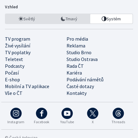
Vzhled
Světlý
Tmavý
Systém
TV program
Pro média
Živé vysílání
Reklama
TV poplatky
Studio Brno
Teletext
Studio Ostrava
Podcasty
Rada ČT
Počasí
Kariéra
E-shop
Podávání námětů
Mobilní a TV aplikace
Časté dotazy
Vše o ČT
Kontakty
Instagram
Facebook
YouTube
X
Threads
© Česká televize