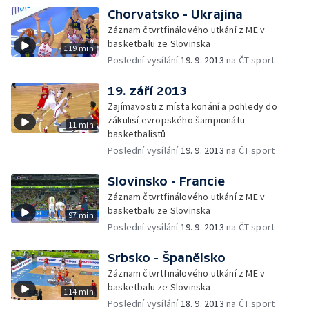
Chorvatsko - Ukrajina
Záznam čtvrtfinálového utkání z ME v
basketbalu ze Slovinska
119 min
Poslední vysílání
19. 9. 2013
na ČT sport
19. září 2013
Zajímavosti z místa konání a pohledy do
zákulisí evropského šampionátu
11 min
basketbalistů
Poslední vysílání
19. 9. 2013
na ČT sport
Slovinsko - Francie
Záznam čtvrtfinálového utkání z ME v
basketbalu ze Slovinska
97 min
Poslední vysílání
19. 9. 2013
na ČT sport
Srbsko - Španělsko
Záznam čtvrtfinálového utkání z ME v
basketbalu ze Slovinska
114 min
Poslední vysílání
18. 9. 2013
na ČT sport