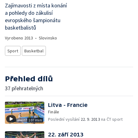
Zajímavosti z místa konání
a pohledy do zákulisí
evropského šampionátu
basketbalistů
Vyrobeno
2013
•
Slovinsko
Sport
Basketbal
Přehled dílů
37 přehratelných
Litva - Francie
Finále
Poslední vysílání
22. 9. 2013
na ČT sport
107 min
22. září 2013