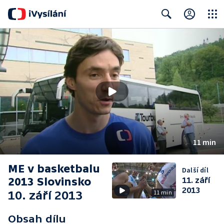
Close
Search
11 min
ME v basketbalu
Další díl
2013 Slovinsko
11. září
2013
10. září 2013
11 min
Obsah dílu