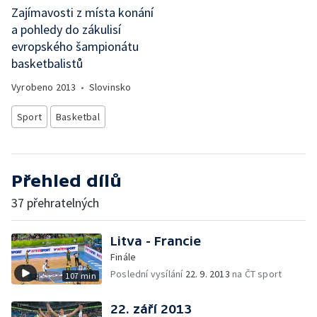
Zajímavosti z místa konání
a pohledy do zákulisí
evropského šampionátu
basketbalistů
Vyrobeno
2013
•
Slovinsko
Sport
Basketbal
Přehled dílů
37 přehratelných
Litva - Francie
Finále
Poslední vysílání
22. 9. 2013
na ČT sport
107 min
22. září 2013