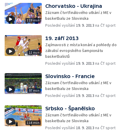
Chorvatsko - Ukrajina
Záznam čtvrtfinálového utkání z ME v
basketbalu ze Slovinska
119 min
Poslední vysílání
19. 9. 2013
na ČT sport
19. září 2013
Zajímavosti z místa konání a pohledy do
zákulisí evropského šampionátu
11 min
basketbalistů
Poslední vysílání
19. 9. 2013
na ČT sport
Slovinsko - Francie
Záznam čtvrtfinálového utkání z ME v
basketbalu ze Slovinska
97 min
Poslední vysílání
19. 9. 2013
na ČT sport
Srbsko - Španělsko
Záznam čtvrtfinálového utkání z ME v
basketbalu ze Slovinska
114 min
Poslední vysílání
18. 9. 2013
na ČT sport