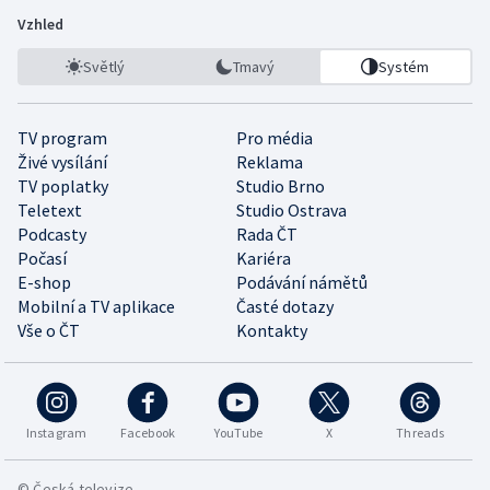
Vzhled
Světlý
Tmavý
Systém
TV program
Pro média
Živé vysílání
Reklama
TV poplatky
Studio Brno
Teletext
Studio Ostrava
Podcasty
Rada ČT
Počasí
Kariéra
E-shop
Podávání námětů
Mobilní a TV aplikace
Časté dotazy
Vše o ČT
Kontakty
Instagram
Facebook
YouTube
X
Threads
© Česká televize