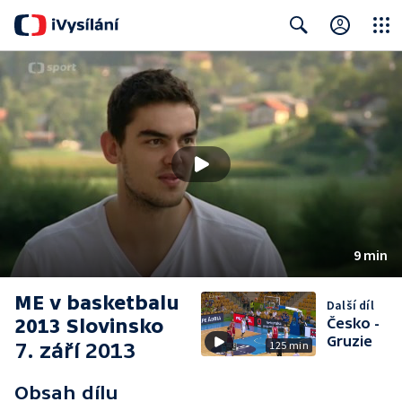
Close
Search
9 min
ME v basketbalu
Další díl
2013 Slovinsko
Česko -
Gruzie
7. září 2013
125 min
Obsah dílu