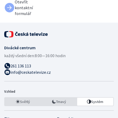
Otevřít
kontaktní
formulář
Divácké centrum
každý všední den:
8:00—16:00 hodin
261 136 113
info@ceskatelevize.cz
Vzhled
Světlý
Tmavý
Systém