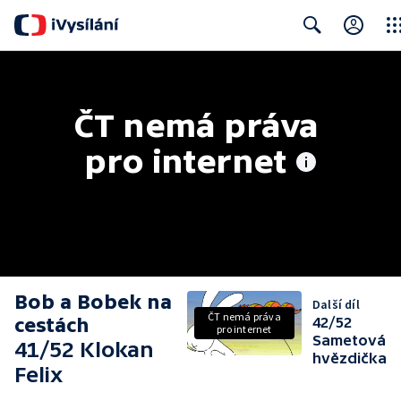
Clos
Search
ČT nemá práva 
pro internet
Bob a Bobek na
Další díl
ČT nemá práva
cestách
42/52
pro internet
Sametová
41/52 Klokan
hvězdička
Felix