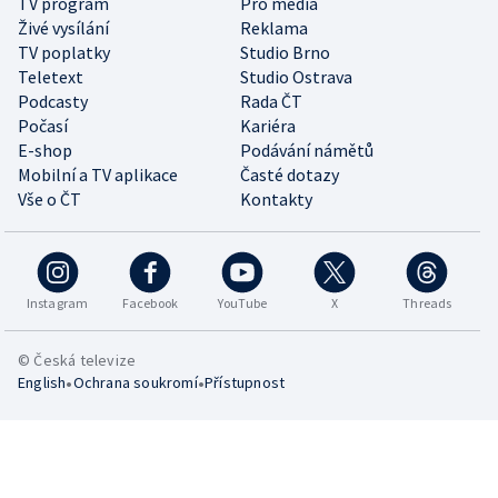
TV program
Pro média
Živé vysílání
Reklama
TV poplatky
Studio Brno
Teletext
Studio Ostrava
Podcasty
Rada ČT
Počasí
Kariéra
E-shop
Podávání námětů
Mobilní a TV aplikace
Časté dotazy
Vše o ČT
Kontakty
Instagram
Facebook
YouTube
X
Threads
© Česká televize
•
•
English
Ochrana soukromí
Přístupnost