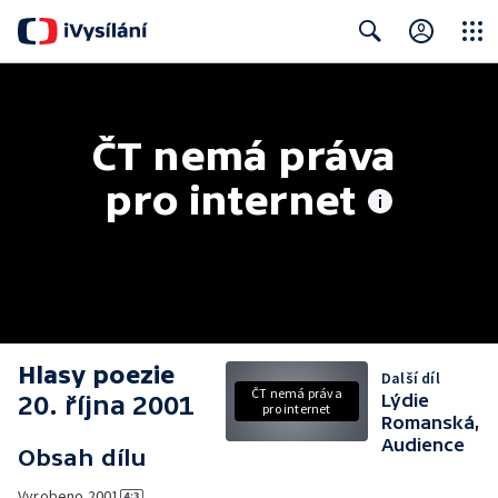
Close
Search
ČT nemá práva 
pro internet
Hlasy poezie
Další díl
ČT nemá práva
20. října 2001
Lýdie
pro internet
Romanská,
Audience
Obsah dílu
Vyrobeno
2001