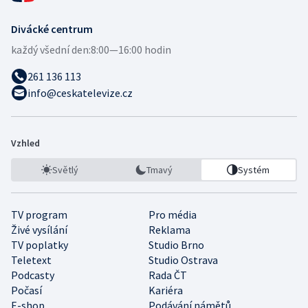
Divácké centrum
každý všední den:
8:00—16:00 hodin
261 136 113
info@ceskatelevize.cz
Vzhled
Světlý
Tmavý
Systém
TV program
Pro média
Živé vysílání
Reklama
TV poplatky
Studio Brno
Teletext
Studio Ostrava
Podcasty
Rada ČT
Počasí
Kariéra
E-shop
Podávání námětů