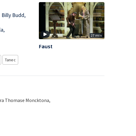
Billy Budd,
a,
27 min
.
Faust
Tanec
séra Thomase Moncktona,