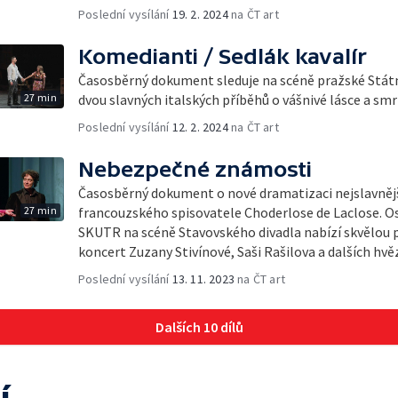
Poslední vysílání
19. 2. 2024
na ČT art
Komedianti / Sedlák kavalír
Časosběrný dokument sleduje na scéně pražské Státn
27 min
dvou slavných italských příběhů o vášnivé lásce a smr
Poslední vysílání
12. 2. 2024
na ČT art
Nebezpečné známosti
Časosběrný dokument o nové dramatizaci nejslavněj
27 min
francouzského spisovatele Choderlose de Laclose. Os
SKUTR na scéně Stavovského divadla nabízí skvělou p
koncert Zuzany Stivínové, Saši Rašilova a dalších hv
Poslední vysílání
13. 11. 2023
na ČT art
Dalších 10 dílů
í