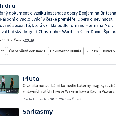
h dílu
rný dokument o vzniku inscenace opery Benjamina Brittena 
Národní divadlo uvádí v české premiéře. Operu o nevinnosti
čované sexualitě, která vznikla podle románu Hermana Melvill
val britský dirigent Christopher Ward a režisér Daniel Špinar
o
2018
•
Česko
nt
Časosběrný dokument
Dokument o kultuře
Kultura
Divadlo
Pluto
O vzniku nonverbální komedie Laterny magiky reži
26 min
v hlavních rolích Trygve Wakenshaw a Radim Vizváry.
Poslední vysílání
30. 9. 2025
na ČT art
Sarkasmy