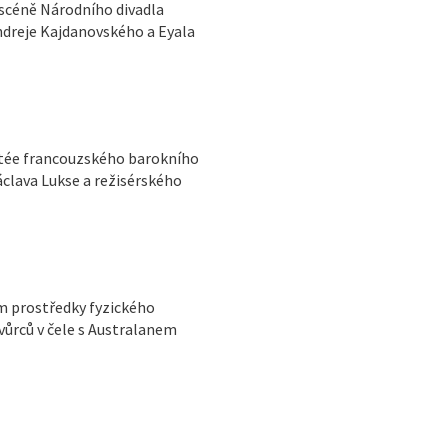
 scéně Národního divadla
Andreje Kajdanovského a Eyala
latée francouzského barokního
clava Lukse a režisérského
em prostředky fyzického
vůrců v čele s Australanem