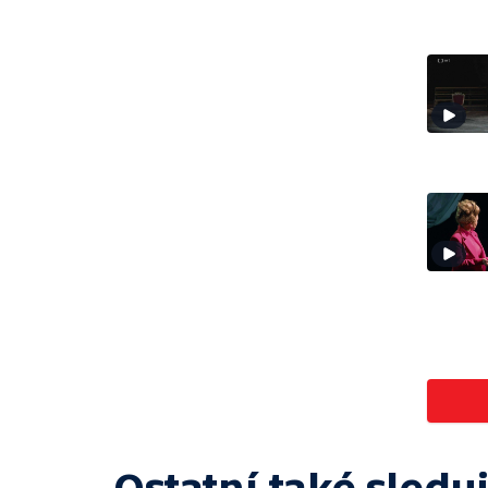
Ostatní také sleduj