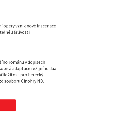
í opery vznik nové inscenace
telné žárlivosti.
šího románu v dopisech
obitá adaptace režijního dua
říležitost pro herecký
ězd souboru Činohry ND.