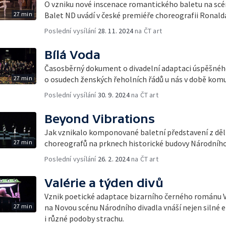
O vzniku nové inscenace romantického baletu na scén
27 min
Balet ND uvádí v české premiéře choreografii Ronald
Poslední vysílání
28. 11. 2024
na ČT art
Bílá Voda
Časosběrný dokument o divadelní adaptaci úspěšné
27 min
o osudech ženských řeholních řádů u nás v době komun
Poslední vysílání
30. 9. 2024
na ČT art
Beyond Vibrations
Jak vznikalo komponované baletní představení z dě
27 min
choreografů na prknech historické budovy Národního
Poslední vysílání
26. 2. 2024
na ČT art
Valérie a týden divů
Vznik poetické adaptace bizarního černého románu V
27 min
na Novou scénu Národního divadla vnáší nejen silné e
i různé podoby strachu.