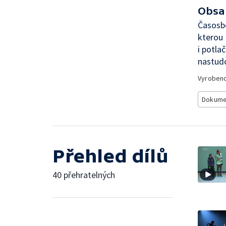
Obsa
Časosbě
kterou 
i potla
nastudo
Vyroben
Dokume
Přehled dílů
40 přehratelných