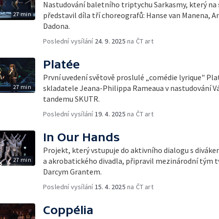
Nastudování baletního triptychu Sarkasmy, který na
27 min
představil díla tří choreografů: Hanse van Manena, 
Dadona.
Poslední vysílání
24. 9. 2025
na ČT art
Platée
První uvedení světově proslulé „comédie lyrique" P
27 min
skladatele Jeana-Philippa Rameaua v nastudování Vá
tandemu SKUTR.
Poslední vysílání
19. 4. 2025
na ČT art
In Our Hands
Projekt, který vstupuje do aktivního dialogu s divák
27 min
a akrobatického divadla, připravil mezinárodní tým t
Darcym Grantem.
Poslední vysílání
15. 4. 2025
na ČT art
Coppélia