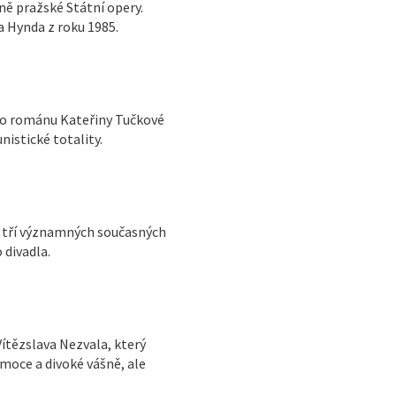
ě pražské Státní opery.
a Hynda z roku 1985.
ho románu Kateřiny Tučkové
istické totality.
l tří významných současných
 divadla.
ítězslava Nezvala, který
moce a divoké vášně, ale