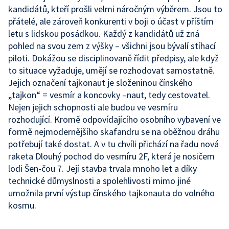
kandidátů, kteří prošli velmi náročným výběrem. Jsou to
přátelé, ale zároveň konkurenti v boji o účast v příštím
letu s lidskou posádkou. Každý z kandidátů už zná
pohled na svou zem z výšky – všichni jsou bývalí stíhací
piloti. Dokážou se disciplinovaně řídit předpisy, ale když
to situace vyžaduje, umějí se rozhodovat samostatně.
Jejich označení tajkonaut je složeninou čínského
„tajkon“ = vesmír a koncovky –naut, tedy cestovatel.
Nejen jejich schopnosti ale budou ve vesmíru
rozhodující. Kromě odpovídajícího osobního vybavení ve
formě nejmodernějšího skafandru se na oběžnou dráhu
potřebují také dostat. A v tu chvíli přichází na řadu nová
raketa Dlouhý pochod do vesmíru 2F, která je nosičem
lodi Šen-čou 7. Její stavba trvala mnoho let a díky
technické důmyslnosti a spolehlivosti mimo jiné
umožnila první výstup čínského tajkonauta do volného
kosmu.