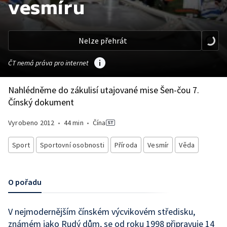
vesmíru
Nelze přehrát
ČT nemá práva pro internet
Nahlédněme do zákulisí utajované mise Šen-čou 7.
Čínský dokument
Vyrobeno
2012
•
44 min
•
Čína
Sport
Sportovní osobnosti
Příroda
Vesmír
Věda
O pořadu
V nejmodernějším čínském výcvikovém středisku,
známém jako Rudý dům, se od roku 1998 připravuje 14