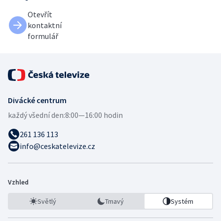
Otevřít
kontaktní
formulář
Divácké centrum
každý všední den:
8:00—16:00 hodin
261 136 113
info@ceskatelevize.cz
Vzhled
Světlý
Tmavý
Systém